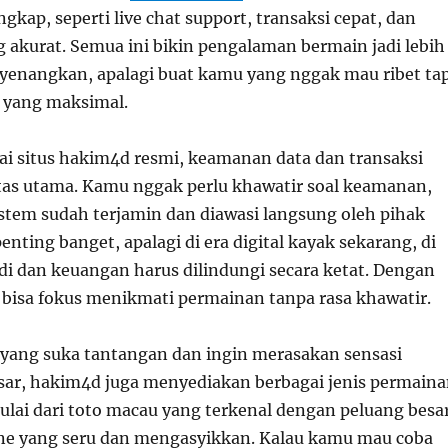
ngkap, seperti live chat support, transaksi cepat, dan
g akurat. Semua ini bikin pengalaman bermain jadi lebih
yenangkan, apalagi buat kamu yang nggak mau ribet tap
l yang maksimal.
gai situs hakim4d resmi, keamanan data dan transaksi
itas utama. Kamu nggak perlu khawatir soal keamanan,
stem sudah terjamin dan diawasi langsung oleh pihak
enting banget, apalagi di era digital kayak sekarang, di
di dan keuangan harus dilindungi secara ketat. Dengan
bisa fokus menikmati permainan tanpa rasa khawatir.
yang suka tantangan dan ingin merasakan sensasi
ar, hakim4d juga menyediakan berbagai jenis permain
ulai dari toto macau yang terkenal dengan peluang besar
ine yang seru dan mengasyikkan. Kalau kamu mau coba