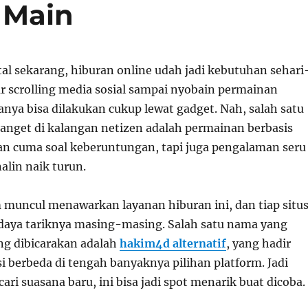
 Main
ital sekarang, hiburan online udah jadi kebutuhan sehari
ar scrolling media sosial sampai nyobain permainan
anya bisa dilakukan cukup lewat gadget. Nah, salah satu
banget di kalangan netizen adalah permainan berbasis
an cuma soal keberuntungan, tapi juga pengalaman seru
alin naik turun.
 muncul menawarkan layanan hiburan ini, dan tiap situ
daya tariknya masing-masing. Salah satu nama yang
ng dibicarakan adalah
hakim4d alternatif
, yang hadir
si berbeda di tengah banyaknya pilihan platform. Jadi
cari suasana baru, ini bisa jadi spot menarik buat dicoba.