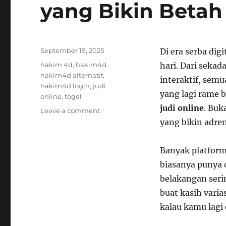
yang Bikin Betah
Posted
September 19, 2025
Di era serba dig
on
Tags
hakim 4d
,
hakim4d
,
hari. Dari sekad
hakim4d alternatif
,
interaktif, semu
hakim4d login
,
judi
yang lagi rame 
online
,
togel
judi online
. Buk
on
Leave a comment
Pilihan
yang bikin adren
Seru
Dunia
Banyak platform
Hiburan
Digital
biasanya punya 
yang
belakangan seri
Bikin
buat kasih varia
Betah
Main
kalau kamu lagi 