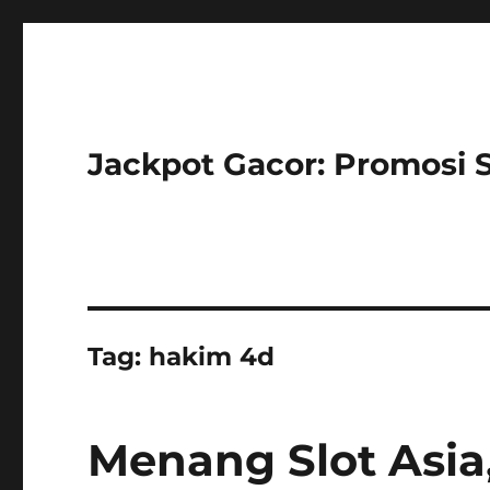
Jackpot Gacor: Promosi Sp
Tag:
hakim 4d
Menang Slot Asia,