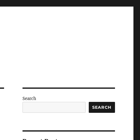
Search
SEARCH