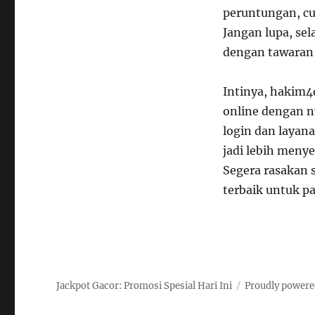
peruntungan, cu
Jangan lupa, se
dengan tawaran 
Intinya, hakim4d
online dengan 
login dan layan
jadi lebih meny
Segera rasakan 
terbaik untuk par
Jackpot Gacor: Promosi Spesial Hari Ini
Proudly powere