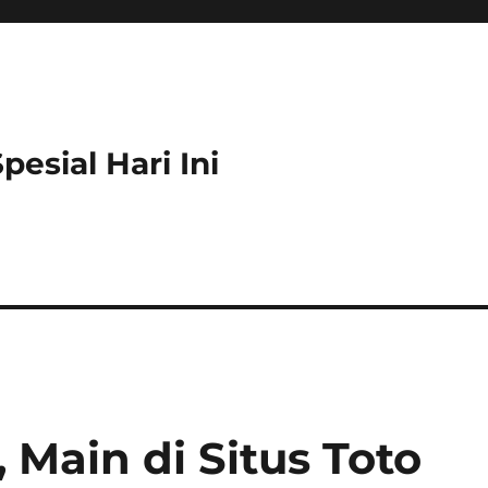
esial Hari Ini
 Main di Situs Toto