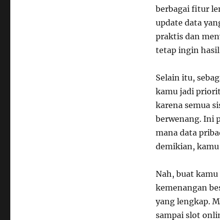
berbagai fitur le
update data yan
praktis dan men
tetap ingin hasi
Selain itu, seba
kamu jadi prior
karena semua si
berwenang. Ini p
mana data priba
demikian, kamu 
Nah, buat kamu 
kemenangan bes
yang lengkap. M
sampai slot onl