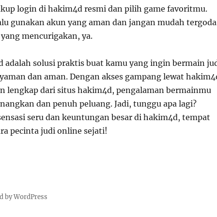
kup login di hakim4d resmi dan pilih game favoritmu.
lalu gunakan akun yang aman dan jangan mudah tergoda
yang mencurigakan, ya.
 adalah solusi praktis buat kamu yang ingin bermain ju
nyaman dan aman. Dengan akses gampang lewat hakim4
an lengkap dari situs hakim4d, pengalaman bermainmu
enangkan dan penuh peluang. Jadi, tunggu apa lagi?
sensasi seru dan keuntungan besar di hakim4d, tempat
a pecinta judi online sejati!
d by WordPress