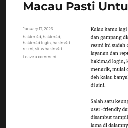
Macau Pasti Unt
Posted
January 17, 2026
Kalau kamu lagi
on
Tags
hakim 4d
,
hakim4d
,
dan gampang diak
hakim4d login
,
hakim4d
resmi ini sudah 
resmi
,
situs hakim4d
layanan dan rep
on
Leave a comment
hakim4d login, 
Menang
Slot
menarik, mulai d
Asia,
deh kalau banya
Main
di sini.
di
Situs
Toto
Salah satu keun
Macau
user-friendly d
Pasti
Untung
disambut tampil
lama di dalamny