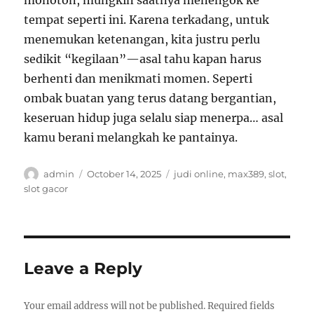
monoton, mungkin saatnya menengok ke
tempat seperti ini. Karena terkadang, untuk
menemukan ketenangan, kita justru perlu
sedikit “kegilaan”—asal tahu kapan harus
berhenti dan menikmati momen. Seperti
ombak buatan yang terus datang bergantian,
keseruan hidup juga selalu siap menerpa… asal
kamu berani melangkah ke pantainya.
Author
Posted
Tags
admin
October 14, 2025
judi online
,
max389
,
slot
,
on
slot gacor
Leave a Reply
Your email address will not be published.
Required fields