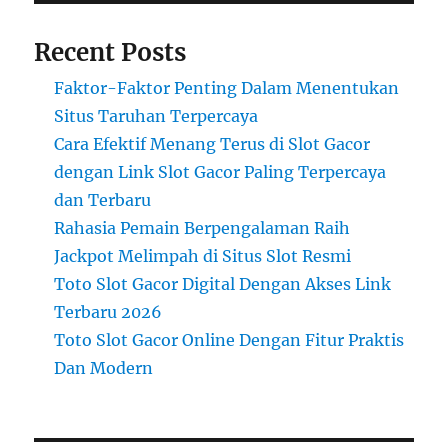
Recent Posts
Faktor-Faktor Penting Dalam Menentukan
Situs Taruhan Terpercaya
Cara Efektif Menang Terus di Slot Gacor
dengan Link Slot Gacor Paling Terpercaya
dan Terbaru
Rahasia Pemain Berpengalaman Raih
Jackpot Melimpah di Situs Slot Resmi
Toto Slot Gacor Digital Dengan Akses Link
Terbaru 2026
Toto Slot Gacor Online Dengan Fitur Praktis
Dan Modern