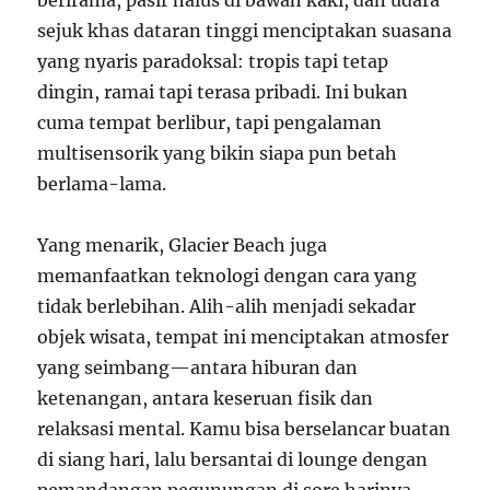
berirama, pasir halus di bawah kaki, dan udara
sejuk khas dataran tinggi menciptakan suasana
yang nyaris paradoksal: tropis tapi tetap
dingin, ramai tapi terasa pribadi. Ini bukan
cuma tempat berlibur, tapi pengalaman
multisensorik yang bikin siapa pun betah
berlama-lama.
Yang menarik, Glacier Beach juga
memanfaatkan teknologi dengan cara yang
tidak berlebihan. Alih-alih menjadi sekadar
objek wisata, tempat ini menciptakan atmosfer
yang seimbang—antara hiburan dan
ketenangan, antara keseruan fisik dan
relaksasi mental. Kamu bisa berselancar buatan
di siang hari, lalu bersantai di lounge dengan