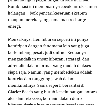
pemandangan pegunungan di sore harinya.
Kombinasi ini membuatnya cocok untuk semua
kalangan—baik pencari keseruan ekstrem
maupun mereka yang cuma mau recharge
energi.
Menariknya, tren hiburan seperti ini punya
kemiripan dengan fenomena lain yang juga
berkembang pesat:
judi online
. Keduanya
mengandalkan unsur hiburan, strategi, dan
adrenalin dalam format yang mudah diakses
siapa saja. Namun, yang membedakan adalah
konteks dan tanggung jawab dalam
menikmatinya. Sama seperti bersantai di
Glacier Beach yang butuh keseimbangan antara
aksi dan relaksasi, bermain dalam dunia