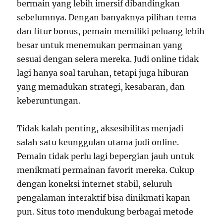
bermain yang lebih imersif dibandingkan
sebelumnya. Dengan banyaknya pilihan tema
dan fitur bonus, pemain memiliki peluang lebih
besar untuk menemukan permainan yang
sesuai dengan selera mereka. Judi online tidak
lagi hanya soal taruhan, tetapi juga hiburan
yang memadukan strategi, kesabaran, dan
keberuntungan.
Tidak kalah penting, aksesibilitas menjadi
salah satu keunggulan utama judi online.
Pemain tidak perlu lagi bepergian jauh untuk
menikmati permainan favorit mereka. Cukup
dengan koneksi internet stabil, seluruh
pengalaman interaktif bisa dinikmati kapan
pun. Situs toto mendukung berbagai metode