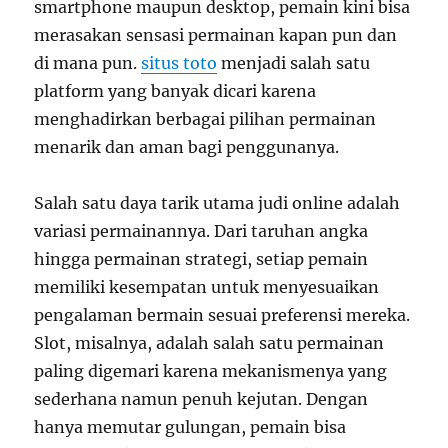
smartphone maupun desktop, pemain kini bisa
merasakan sensasi permainan kapan pun dan
di mana pun.
situs toto
menjadi salah satu
platform yang banyak dicari karena
menghadirkan berbagai pilihan permainan
menarik dan aman bagi penggunanya.
Salah satu daya tarik utama judi online adalah
variasi permainannya. Dari taruhan angka
hingga permainan strategi, setiap pemain
memiliki kesempatan untuk menyesuaikan
pengalaman bermain sesuai preferensi mereka.
Slot, misalnya, adalah salah satu permainan
paling digemari karena mekanismenya yang
sederhana namun penuh kejutan. Dengan
hanya memutar gulungan, pemain bisa