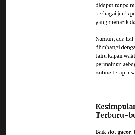
didapat tanpa 
berbagai jenis 
yang menarik da
Namun, ada hal 
diimbangi denga
tahu kapan wakt
permainan sebag
online
tetap bis
Kesimpulan
Terburu-b
Baik
slot gacor
,