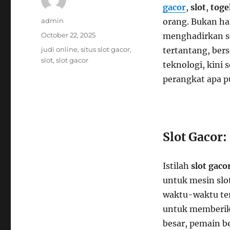
gacor
,
slot
,
toge
Author
admin
orang. Bukan ha
Posted
October 22, 2025
menghadirkan s
on
Tags
judi online
,
situs slot gacor
,
tertantang, ber
slot
,
slot gacor
teknologi, kini
perangkat apa pu
Slot Gacor
Istilah
slot gaco
untuk mesin slo
waktu-waktu ter
untuk memberik
besar, pemain 