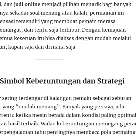
l
, dan
judi online
menjadi pilihan menarik bagi banyak
nya sekadar soal menang atau kalah, permainan ini
ensasi tersendiri yang membuat pemain merasa
semangat, dan tentu saja terhibur. Dengan kemajuan
 semua keseruan itu bisa diakses dengan mudah melalui
n, kapan saja dan di mana saja.
: Simbol Keberuntungan dan Strategi
r
sering terdengar di kalangan pemain sebagai sebutan
t yang “mudah menang”. Banyak yang percaya, ada
tentu ketika mesin berada dalam kondisi paling optima
an hasil terbaik. Walau keberuntungan memegang pera
berpengalaman tahu pentingnya membaca pola permaina