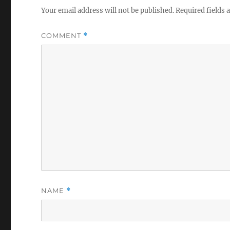
Your email address will not be published.
Required fields
COMMENT
*
NAME
*