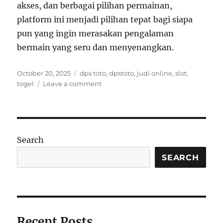
akses, dan berbagai pilihan permainan,
platform ini menjadi pilihan tepat bagi siapa
pun yang ingin merasakan pengalaman
bermain yang seru dan menyenangkan.
Posted
Tags
October 20, 2025
dps toto
,
dpstoto
,
judi online
,
slot
,
on
on
togel
Leave a comment
Sensasi
Seru
yang
Bikin
Hiburan
Search
Online
Tak
SEARCH
Pernah
Membosankan
Recent Posts