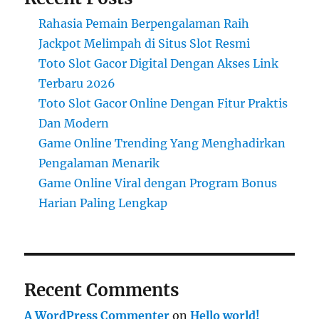
Rahasia Pemain Berpengalaman Raih
Jackpot Melimpah di Situs Slot Resmi
Toto Slot Gacor Digital Dengan Akses Link
Terbaru 2026
Toto Slot Gacor Online Dengan Fitur Praktis
Dan Modern
Game Online Trending Yang Menghadirkan
Pengalaman Menarik
Game Online Viral dengan Program Bonus
Harian Paling Lengkap
Recent Comments
A WordPress Commenter
on
Hello world!