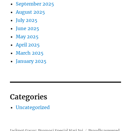
September 2025
August 2025
July 2025
June 2025
May 2025
April 2025
March 2025
January 2025
Categories
Uncategorized
Jackpot Gacor: Promosi Spesial Hari Ini
Proudly powered