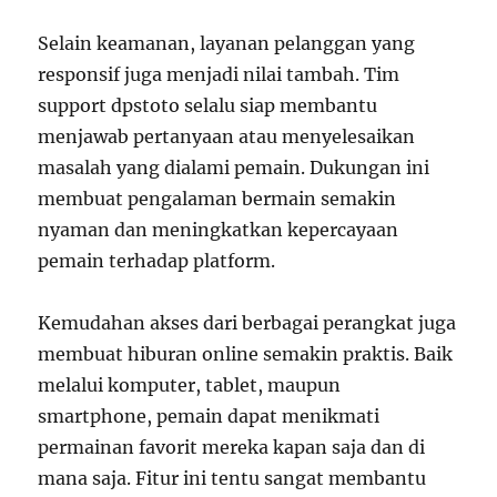
Selain keamanan, layanan pelanggan yang
responsif juga menjadi nilai tambah. Tim
support dpstoto selalu siap membantu
menjawab pertanyaan atau menyelesaikan
masalah yang dialami pemain. Dukungan ini
membuat pengalaman bermain semakin
nyaman dan meningkatkan kepercayaan
pemain terhadap platform.
Kemudahan akses dari berbagai perangkat juga
membuat hiburan online semakin praktis. Baik
melalui komputer, tablet, maupun
smartphone, pemain dapat menikmati
permainan favorit mereka kapan saja dan di
mana saja. Fitur ini tentu sangat membantu