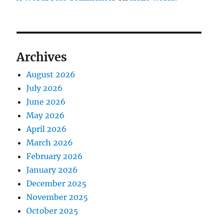
Archives
August 2026
July 2026
June 2026
May 2026
April 2026
March 2026
February 2026
January 2026
December 2025
November 2025
October 2025