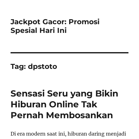
Jackpot Gacor: Promosi
Spesial Hari Ini
Tag:
dpstoto
Sensasi Seru yang Bikin
Hiburan Online Tak
Pernah Membosankan
Di era modern saat ini, hiburan daring menjadi