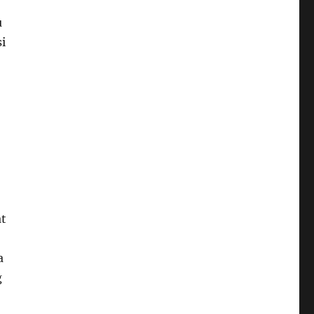
u
i
t
a
g