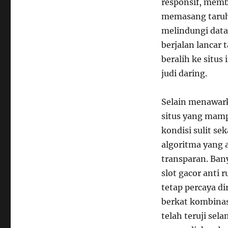
responsif, mem
Situs
Bandar
memasang taruh
Togel
melindungi data
Online
berjalan lancar
yang
Bikin
beralih ke situs
Menang
judi daring.
Lebih
Konsisten
Selain menawark
situs yang mam
kondisi sulit se
algoritma yang 
transparan. Ba
slot gacor anti 
tetap percaya d
berkat kombinas
telah teruji sel