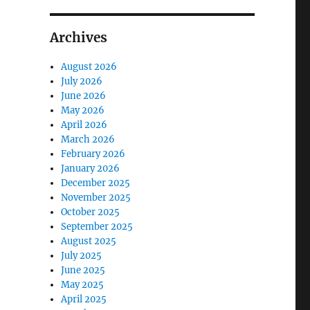
Archives
August 2026
July 2026
June 2026
May 2026
April 2026
March 2026
February 2026
January 2026
December 2025
November 2025
October 2025
September 2025
August 2025
July 2025
June 2025
May 2025
April 2025