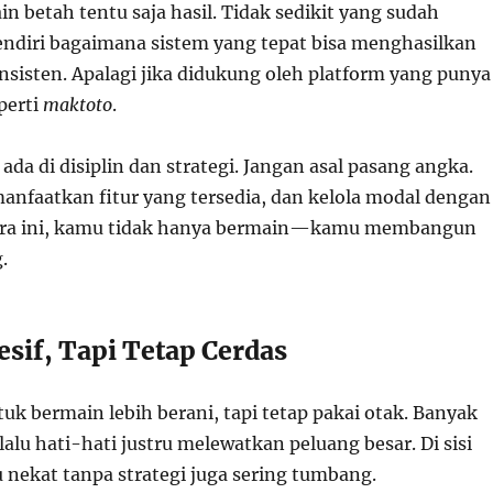
n betah tentu saja hasil. Tidak sedikit yang sudah
diri bagaimana sistem yang tepat bisa menghasilkan
isten. Apalagi jika didukung oleh platform yang punya
eperti
maktoto
.
da di disiplin dan strategi. Jangan asal pasang angka.
anfaatkan fitur yang tersedia, dan kelola modal dengan
cara ini, kamu tidak hanya bermain—kamu membangun
.
esif, Tapi Tetap Cerdas
uk bermain lebih berani, tapi tetap pakai otak. Banyak
alu hati-hati justru melewatkan peluang besar. Di sisi
lu nekat tanpa strategi juga sering tumbang.