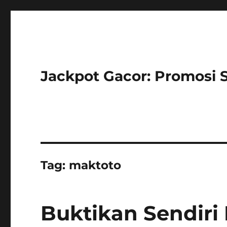
Jackpot Gacor: Promosi Sp
Tag:
maktoto
Buktikan Sendiri