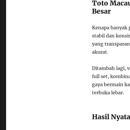
Toto Macau
Besar
Kenapa banyak 
stabil dan konsi
yang transparan
akurat.
Ditambah lagi, v
full set, kombi
gaya bermain ka
terbuka lebar.
Hasil Nyat