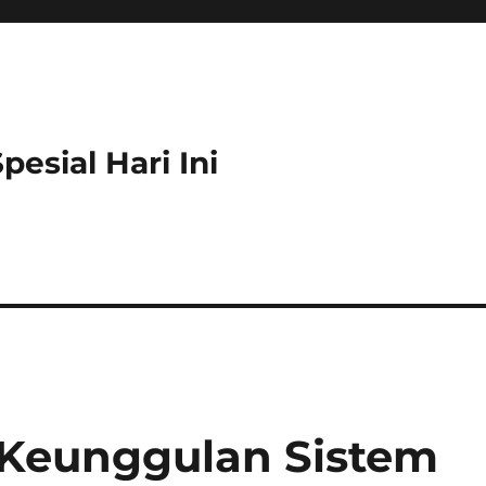
esial Hari Ini
 Keunggulan Sistem