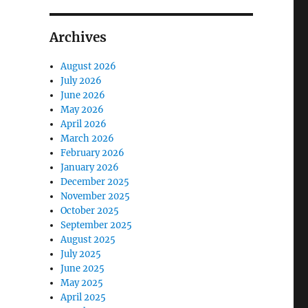
Archives
August 2026
July 2026
June 2026
May 2026
April 2026
March 2026
February 2026
January 2026
December 2025
November 2025
October 2025
September 2025
August 2025
July 2025
June 2025
May 2025
April 2025