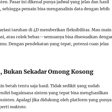
sten. Pasar ini dikenal punya jadwal yang jelas dan hasil
, sehingga pemain bisa menganalisis data dengan lebih
ariasi taruhan di 4D memberikan fleksibilitas. Mau main
nasi, atau colok bebas—semuanya bisa disesuaikan denga
mu. Dengan pendekatan yang tepat, potensi cuan jelas
a, Bukan Sekadar Omong Kosong
n betah tentu saja hasil. Tidak sedikit yang sudah
diri bagaimana sistem yang tepat bisa menghasilkan
isten. Apalagi jika didukung oleh platform yang punya
eperti
maktoto
.