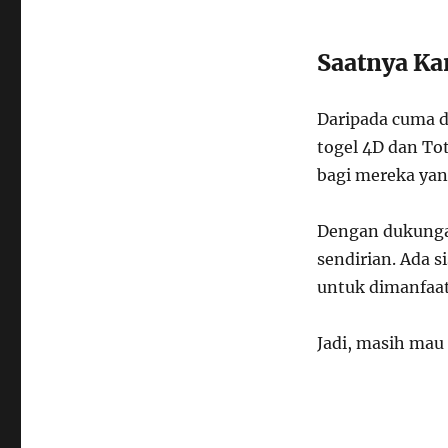
Saatnya Ka
Daripada cuma d
togel 4D dan To
bagi mereka yang
Dengan dukunga
sendirian. Ada 
untuk dimanfaa
Jadi, masih mau