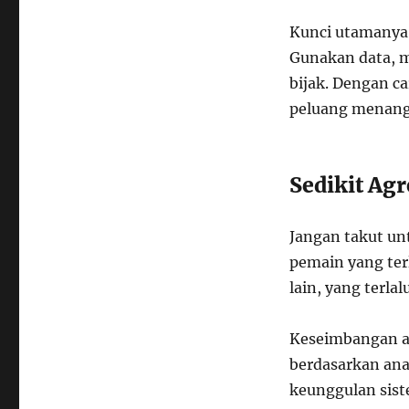
Kunci utamanya a
Gunakan data, m
bijak. Dengan 
peluang menang
Sedikit Agr
Jangan takut unt
pemain yang terl
lain, yang terla
Keseimbangan ad
berdasarkan ana
keunggulan sist