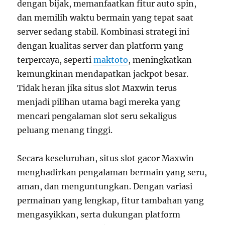
dengan bijak, memanfaatkan fitur auto spin,
dan memilih waktu bermain yang tepat saat
server sedang stabil. Kombinasi strategi ini
dengan kualitas server dan platform yang
terpercaya, seperti
maktoto
, meningkatkan
kemungkinan mendapatkan jackpot besar.
Tidak heran jika situs slot Maxwin terus
menjadi pilihan utama bagi mereka yang
mencari pengalaman slot seru sekaligus
peluang menang tinggi.
Secara keseluruhan, situs slot gacor Maxwin
menghadirkan pengalaman bermain yang seru,
aman, dan menguntungkan. Dengan variasi
permainan yang lengkap, fitur tambahan yang
mengasyikkan, serta dukungan platform