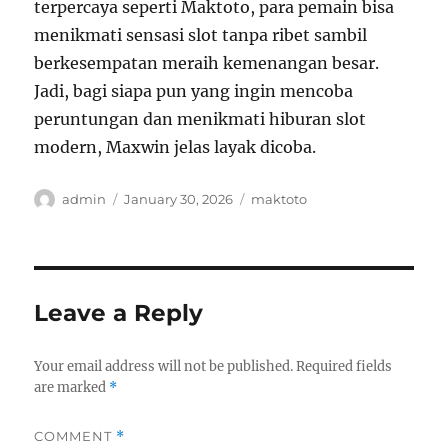
terpercaya seperti Maktoto, para pemain bisa
menikmati sensasi slot tanpa ribet sambil
berkesempatan meraih kemenangan besar.
Jadi, bagi siapa pun yang ingin mencoba
peruntungan dan menikmati hiburan slot
modern, Maxwin jelas layak dicoba.
Author
Posted
Tags
admin
January 30, 2026
maktoto
on
Leave a Reply
Your email address will not be published.
Required fields
are marked
*
COMMENT
*