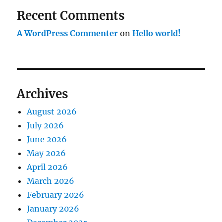
Recent Comments
A WordPress Commenter
on
Hello world!
Archives
August 2026
July 2026
June 2026
May 2026
April 2026
March 2026
February 2026
January 2026