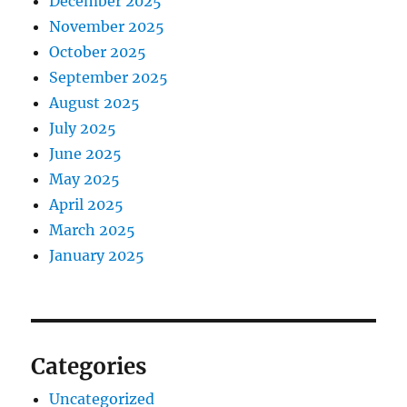
December 2025
November 2025
October 2025
September 2025
August 2025
July 2025
June 2025
May 2025
April 2025
March 2025
January 2025
Categories
Uncategorized