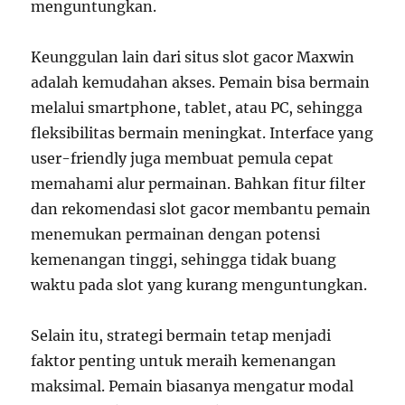
menguntungkan.
Keunggulan lain dari situs slot gacor Maxwin
adalah kemudahan akses. Pemain bisa bermain
melalui smartphone, tablet, atau PC, sehingga
fleksibilitas bermain meningkat. Interface yang
user-friendly juga membuat pemula cepat
memahami alur permainan. Bahkan fitur filter
dan rekomendasi slot gacor membantu pemain
menemukan permainan dengan potensi
kemenangan tinggi, sehingga tidak buang
waktu pada slot yang kurang menguntungkan.
Selain itu, strategi bermain tetap menjadi
faktor penting untuk meraih kemenangan
maksimal. Pemain biasanya mengatur modal