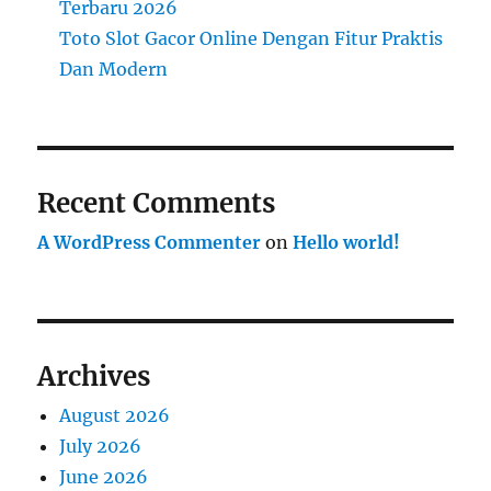
Terbaru 2026
Toto Slot Gacor Online Dengan Fitur Praktis
Dan Modern
Recent Comments
A WordPress Commenter
on
Hello world!
Archives
August 2026
July 2026
June 2026