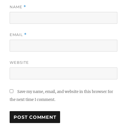
NAME
*
EMAIL
*
WEBSITE
Save my name, email, and website in this browser for
the next time I comment.