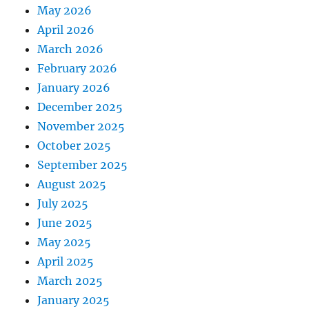
May 2026
April 2026
March 2026
February 2026
January 2026
December 2025
November 2025
October 2025
September 2025
August 2025
July 2025
June 2025
May 2025
April 2025
March 2025
January 2025