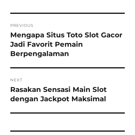
Post
PREVIOUS
navigation
Mengapa Situs Toto Slot Gacor
Previous
post:
Jadi Favorit Pemain
Berpengalaman
NEXT
Rasakan Sensasi Main Slot
Next
post:
dengan Jackpot Maksimal