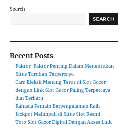
Search
SEARCH
Recent Posts
Faktor-Faktor Penting Dalam Menentukan
Situs Taruhan Terpercaya
Cara Efektif Menang Terus di Slot Gacor
dengan Link Slot Gacor Paling Terpercaya
dan Terbaru
Rahasia Pemain Berpengalaman Raih
Jackpot Melimpah di Situs Slot Resmi
Toto Slot Gacor Digital Dengan Akses Link