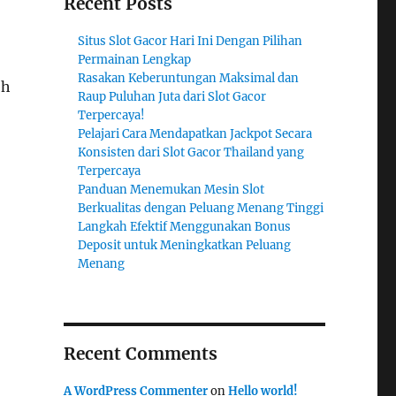
Recent Posts
Situs Slot Gacor Hari Ini Dengan Pilihan
Permainan Lengkap
Rasakan Keberuntungan Maksimal dan
eh
Raup Puluhan Juta dari Slot Gacor
Terpercaya!
Pelajari Cara Mendapatkan Jackpot Secara
Konsisten dari Slot Gacor Thailand yang
Terpercaya
Panduan Menemukan Mesin Slot
Berkualitas dengan Peluang Menang Tinggi
Langkah Efektif Menggunakan Bonus
Deposit untuk Meningkatkan Peluang
Menang
Recent Comments
A WordPress Commenter
on
Hello world!