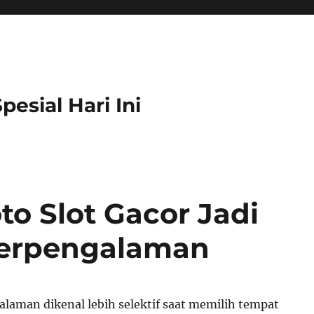
esial Hari Ini
to Slot Gacor Jadi
Berpengalaman
laman dikenal lebih selektif saat memilih tempat