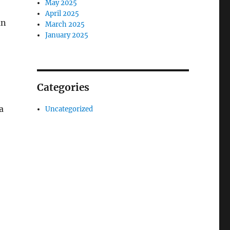
May 2025
April 2025
an
March 2025
January 2025
Categories
a
Uncategorized