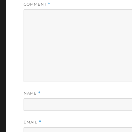
COMMENT
*
NAME
*
EMAIL
*