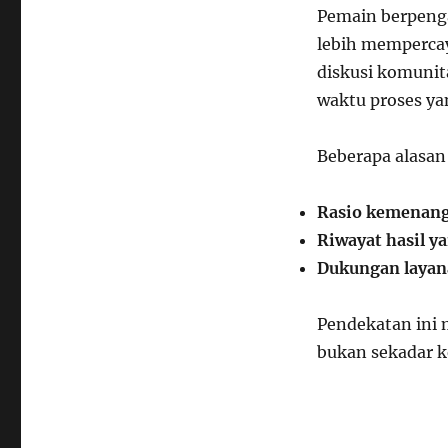
Pemain berpenga
lebih mempercay
diskusi komunit
waktu proses ya
Beberapa alasan
Rasio kemenang
Riwayat hasil ya
Dukungan layan
Pendekatan ini
bukan sekadar 