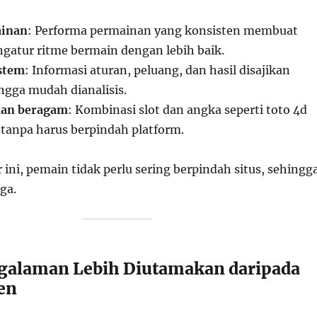
ainan
: Performa permainan yang konsisten membuat
gatur ritme bermain dengan lebih baik.
stem
: Informasi aturan, peluang, dan hasil disajikan
ingga mudah dianalisis.
nan beragam
: Kombinasi slot dan angka seperti toto 4d
 tanpa harus berpindah platform.
ini, pemain tidak perlu sering berpindah situs, sehingg
ga.
galaman Lebih Diutamakan daripada
en