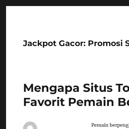
Jackpot Gacor: Promosi Sp
Mengapa Situs To
Favorit Pemain 
Pemain berpenga