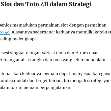
 Slot dan Toto 4D dalam Strategi
senior memadukan permainan slot dengan permainan
to 4d
. Alasannya sederhana: keduanya memiliki karakte
aling melengkapi.
 sesi singkat dengan variasi tema dan ritme cepat
 ruang analisis angka dan pola yang lebih mendalam
inasikan keduanya, pemain dapat menyesuaikan gaya
ondisi modal dan target harian. Ini menjadi strategi ya
dalam forum pemain berpengalaman.