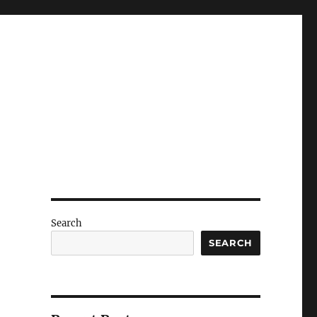
Search
SEARCH