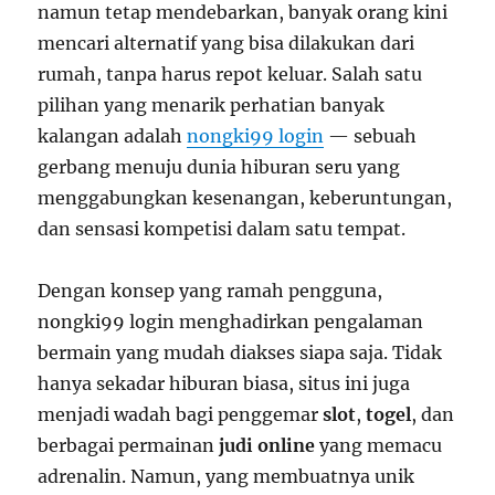
namun tetap mendebarkan, banyak orang kini
mencari alternatif yang bisa dilakukan dari
rumah, tanpa harus repot keluar. Salah satu
pilihan yang menarik perhatian banyak
kalangan adalah
nongki99 login
— sebuah
gerbang menuju dunia hiburan seru yang
menggabungkan kesenangan, keberuntungan,
dan sensasi kompetisi dalam satu tempat.
Dengan konsep yang ramah pengguna,
nongki99 login menghadirkan pengalaman
bermain yang mudah diakses siapa saja. Tidak
hanya sekadar hiburan biasa, situs ini juga
menjadi wadah bagi penggemar
slot
,
togel
, dan
berbagai permainan
judi online
yang memacu
adrenalin. Namun, yang membuatnya unik