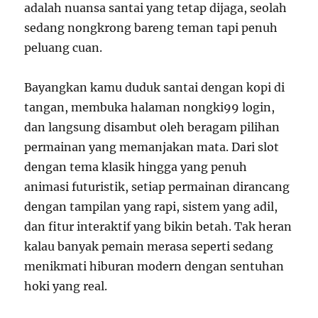
adalah nuansa santai yang tetap dijaga, seolah
sedang nongkrong bareng teman tapi penuh
peluang cuan.
Bayangkan kamu duduk santai dengan kopi di
tangan, membuka halaman nongki99 login,
dan langsung disambut oleh beragam pilihan
permainan yang memanjakan mata. Dari slot
dengan tema klasik hingga yang penuh
animasi futuristik, setiap permainan dirancang
dengan tampilan yang rapi, sistem yang adil,
dan fitur interaktif yang bikin betah. Tak heran
kalau banyak pemain merasa seperti sedang
menikmati hiburan modern dengan sentuhan
hoki yang real.