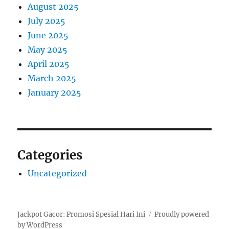
August 2025
July 2025
June 2025
May 2025
April 2025
March 2025
January 2025
Categories
Uncategorized
Jackpot Gacor: Promosi Spesial Hari Ini
Proudly powered
by WordPress