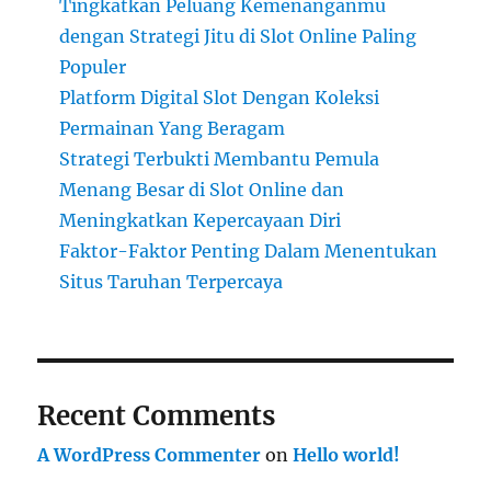
Tingkatkan Peluang Kemenanganmu
dengan Strategi Jitu di Slot Online Paling
Populer
Platform Digital Slot Dengan Koleksi
Permainan Yang Beragam
Strategi Terbukti Membantu Pemula
Menang Besar di Slot Online dan
Meningkatkan Kepercayaan Diri
Faktor-Faktor Penting Dalam Menentukan
Situs Taruhan Terpercaya
Recent Comments
A WordPress Commenter
on
Hello world!