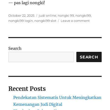
— pas lagi nongki!
Posted
Tags
October 22, 2025
judi online
,
nongki 99
,
nongki99
,
on
on
nongki99 login
,
nongki99 slot
Leave a comment
Nongkrong
Seru
Sambil
Raih
Peluang
Search
Hoki
Maksimal
SEARCH
Recent Posts
Pendekatan Sistematis Untuk Meningkatkan
Kemenangan Judi Digital