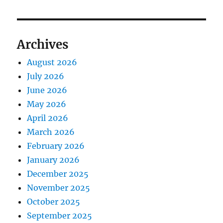
Archives
August 2026
July 2026
June 2026
May 2026
April 2026
March 2026
February 2026
January 2026
December 2025
November 2025
October 2025
September 2025