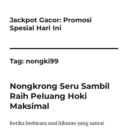
Jackpot Gacor: Promosi
Spesial Hari Ini
Tag:
nongki99
Nongkrong Seru Sambil
Raih Peluang Hoki
Maksimal
Ketika berbicara soal hiburan yang santai