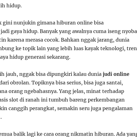
bih hidup.
gini nunjukin gimana hiburan online bisa
 jadi gaya hidup. Banyak yang awalnya cuma iseng nyoba
utin karena merasa cocok. Bahkan nggak jarang, dunia
bung ke topik lain yang lebih luas kayak teknologi, tren
gaya hidup generasi sekarang.
bih jauh, nggak bisa dipungkiri kalau dunia
judi online
dari obrolan. Topiknya bisa serius, bisa juga santai,
na orang ngebahasnya. Yang jelas, minat terhadap
sis slot di ranah ini tumbuh bareng perkembangan
kin canggih perangkat, semakin seru juga pengalaman
.
semua balik lagi ke cara orang nikmatin hiburan. Ada yan