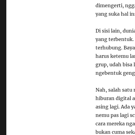
dimengerti, ngg
yang suka hal in
Di sisi lain, du
yang terbentuk.
terhubung. Baya
harus ketemu lan
grup, udah bisa
ngebentuk geng v
Nah, salah satu
hiburan digital 
asing lagi. Ada
nemu pas lagi scr
cara mereka ngas
bukan cuma seka