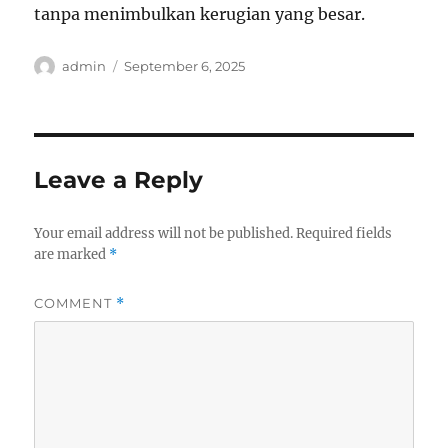
tanpa menimbulkan kerugian yang besar.
Author
Posted
admin
September 6, 2025
on
Leave a Reply
Your email address will not be published.
Required fields
are marked
*
COMMENT
*