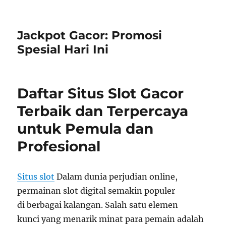
Jackpot Gacor: Promosi
Spesial Hari Ini
Daftar Situs Slot Gacor
Terbaik dan Terpercaya
untuk Pemula dan
Profesional
Situs slot
Dalam dunia perjudian online,
permainan slot digital semakin populer
di berbagai kalangan. Salah satu elemen
kunci yang menarik minat para pemain adalah