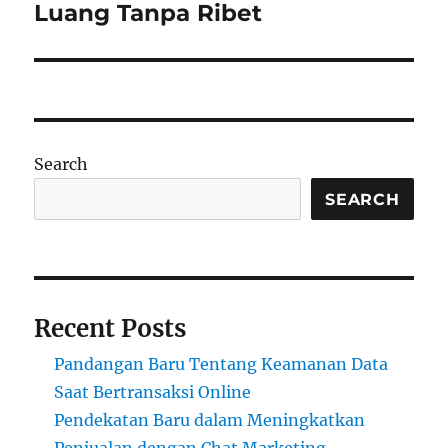
post:
Luang Tanpa Ribet
Search
SEARCH
Recent Posts
Pandangan Baru Tentang Keamanan Data
Saat Bertransaksi Online
Pendekatan Baru dalam Meningkatkan