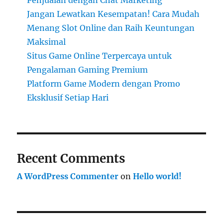
Penjualan dengan Chat Marketing
Jangan Lewatkan Kesempatan! Cara Mudah
Menang Slot Online dan Raih Keuntungan
Maksimal
Situs Game Online Terpercaya untuk
Pengalaman Gaming Premium
Platform Game Modern dengan Promo
Eksklusif Setiap Hari
Recent Comments
A WordPress Commenter
on
Hello world!