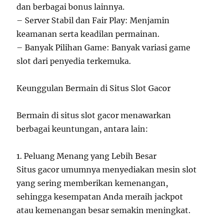
dan berbagai bonus lainnya.
– Server Stabil dan Fair Play: Menjamin
keamanan serta keadilan permainan.
– Banyak Pilihan Game: Banyak variasi game
slot dari penyedia terkemuka.
Keunggulan Bermain di Situs Slot Gacor
Bermain di situs slot gacor menawarkan
berbagai keuntungan, antara lain:
1. Peluang Menang yang Lebih Besar
Situs gacor umumnya menyediakan mesin slot
yang sering memberikan kemenangan,
sehingga kesempatan Anda meraih jackpot
atau kemenangan besar semakin meningkat.