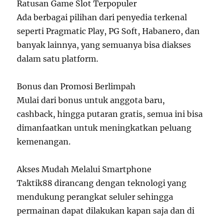
Ratusan Game Slot Terpopuler
Ada berbagai pilihan dari penyedia terkenal
seperti Pragmatic Play, PG Soft, Habanero, dan
banyak lainnya, yang semuanya bisa diakses
dalam satu platform.
Bonus dan Promosi Berlimpah
Mulai dari bonus untuk anggota baru,
cashback, hingga putaran gratis, semua ini bisa
dimanfaatkan untuk meningkatkan peluang
kemenangan.
Akses Mudah Melalui Smartphone
Taktik88 dirancang dengan teknologi yang
mendukung perangkat seluler sehingga
permainan dapat dilakukan kapan saja dan di