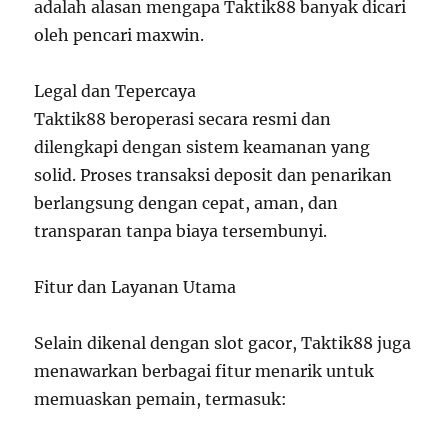
adalah alasan mengapa Taktik88 banyak dicari
oleh pencari maxwin.
Legal dan Tepercaya
Taktik88 beroperasi secara resmi dan
dilengkapi dengan sistem keamanan yang
solid. Proses transaksi deposit dan penarikan
berlangsung dengan cepat, aman, dan
transparan tanpa biaya tersembunyi.
Fitur dan Layanan Utama
Selain dikenal dengan slot gacor, Taktik88 juga
menawarkan berbagai fitur menarik untuk
memuaskan pemain, termasuk: