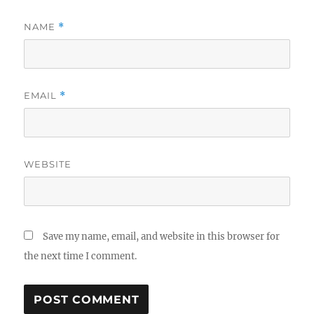
NAME
*
EMAIL
*
WEBSITE
Save my name, email, and website in this browser for
the next time I comment.