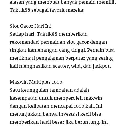
alasan yang membuat banyak pemain memilih
Taktik88 sebagai favorit mereka:
Slot Gacor Hari Ini
Setiap hari, Taktik88 memberikan
rekomendasi permainan slot gacor dengan
tingkat kemenangan yang tinggi. Pemain bisa
menikmati pengalaman berputar yang sering
kali menghasilkan scatter, wild, dan jackpot.
Maxwin Multiples 1000
Satu keunggulan tambahan adalah
kesempatan untuk memperoleh maxwin
dengan kelipatan mencapai 1000 kali. Ini
menunjukkan bahwa investasi kecil bisa
memberikan hasil besar jika beruntung. Ini