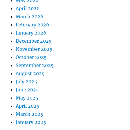
May 2026
April 2026
March 2026
February 2026
January 2026
December 2025
November 2025
October 2025
September 2025
August 2025
July 2025
June 2025
May 2025
April 2025
March 2025
January 2025