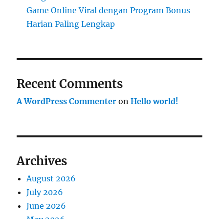
Game Online Viral dengan Program Bonus
Harian Paling Lengkap
Recent Comments
A WordPress Commenter
on
Hello world!
Archives
August 2026
July 2026
June 2026