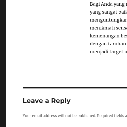
Bagi Anda yang 
yang sangat ba
menguntungkan. 
menikmati sensa
kemenangan bes
dengan taruhan 
menjadi target 
Leave a Reply
Your email address will not be published.
Required fields