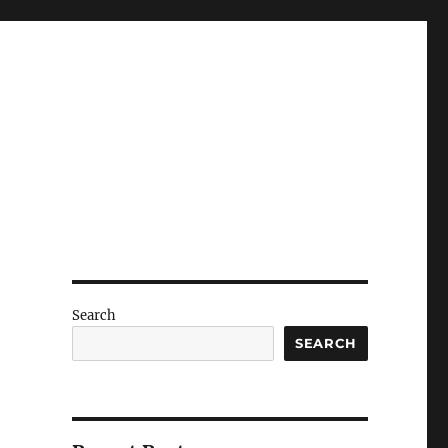
Search
SEARCH