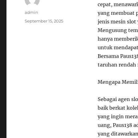
cepat, menawark
Author
admin
yang membuat pa
Posted
September 15, 2025
jenis mesin slot
on
Mengusung tema
hanya memberik
untuk mendapat
Bersama Paus138
taruhan rendah 
Mengapa Memili
Sebagai agen slo
baik berkat kol
yang ingin mer
uang, Paus138 a
yang ditawarkan