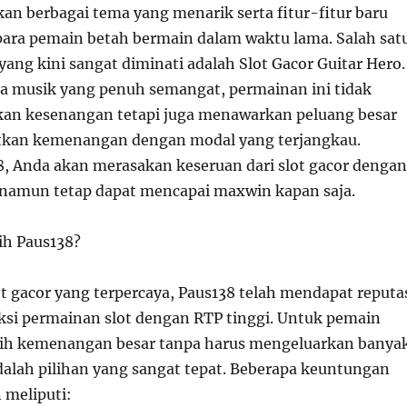
an berbagai tema yang menarik serta fitur-fitur baru
ra pemain betah bermain dalam waktu lama. Salah sat
 yang kini sangat diminati adalah Slot Gacor Guitar Hero.
 musik yang penuh semangat, permainan ini tidak
an kesenangan tetapi juga menawarkan peluang besar
kan kemenangan dengan modal yang terjangkau.
, Anda akan merasakan keseruan dari slot gacor dengan
namun tetap dapat mencapai maxwin kapan saja.
h Paus138?
t gacor yang terpercaya, Paus138 telah mendapat reputa
eksi permainan slot dengan RTP tinggi. Untuk pemain
aih kemenangan besar tanpa harus mengeluarkan banya
dalah pilihan yang sangat tepat. Beberapa keuntungan
 meliputi: