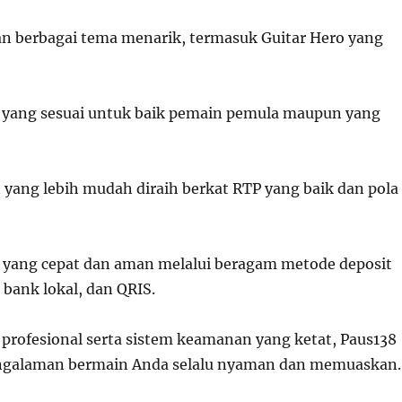
an berbagai tema menarik, termasuk Guitar Hero yang
 yang sesuai untuk baik pemain pemula maupun yang
yang lebih mudah diraih berkat RTP yang baik dan pola
i yang cepat dan aman melalui beragam metode deposit
, bank lokal, dan QRIS.
profesional serta sistem keamanan yang ketat, Paus138
galaman bermain Anda selalu nyaman dan memuaskan.