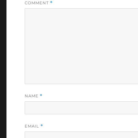
COMMENT
*
NAME
*
EMAIL
*