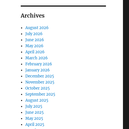
Archives
August 2026
July 2026
June 2026
May 2026
April 2026
March 2026
February 2026
January 2026
December 2025
November 2025
October 2025
September 2025
August 2025
July 2025
June 2025
May 2025
April 2025