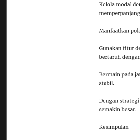
Kelola modal de
memperpanjang 
Manfaatkan pola
Gunakan fitur 
bertaruh denga
Bermain pada ja
stabil.
Dengan strategi
semakin besar.
Kesimpulan