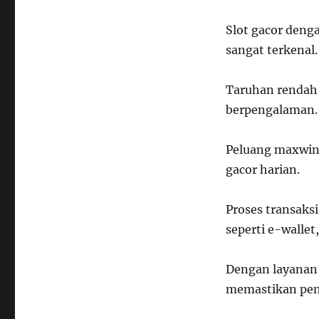
Slot gacor deng
sangat terkenal.
Taruhan rendah
berpengalaman.
Peluang maxwin 
gacor harian.
Proses transaks
seperti e-wallet
Dengan layanan 
memastikan pen