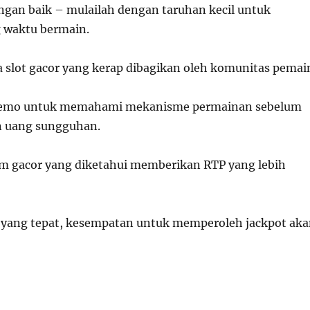
ngan baik – mulailah dengan taruhan kecil untuk
waktu bermain.
 slot gacor yang kerap dibagikan oleh komunitas pemai
demo untuk memahami mekanisme permainan sebelum
n uang sungguhan.
m gacor yang diketahui memberikan RTP yang lebih
 yang tepat, kesempatan untuk memperoleh jackpot ak