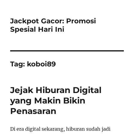
Jackpot Gacor: Promosi
Spesial Hari Ini
Tag:
koboi89
Jejak Hiburan Digital
yang Makin Bikin
Penasaran
Di era digital sekarang, hiburan sudah jadi