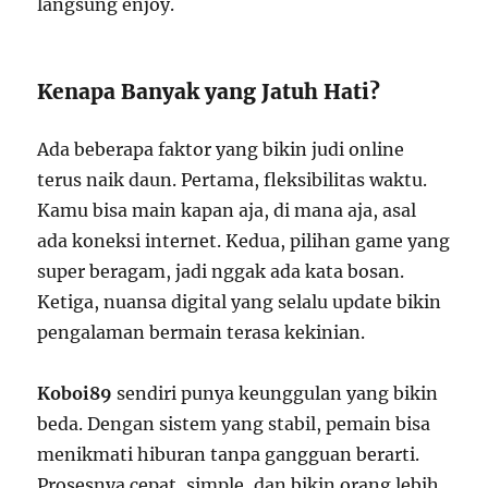
langsung enjoy.
Kenapa Banyak yang Jatuh Hati?
Ada beberapa faktor yang bikin judi online
terus naik daun. Pertama, fleksibilitas waktu.
Kamu bisa main kapan aja, di mana aja, asal
ada koneksi internet. Kedua, pilihan game yang
super beragam, jadi nggak ada kata bosan.
Ketiga, nuansa digital yang selalu update bikin
pengalaman bermain terasa kekinian.
Koboi89
sendiri punya keunggulan yang bikin
beda. Dengan sistem yang stabil, pemain bisa
menikmati hiburan tanpa gangguan berarti.
Prosesnya cepat, simple, dan bikin orang lebih