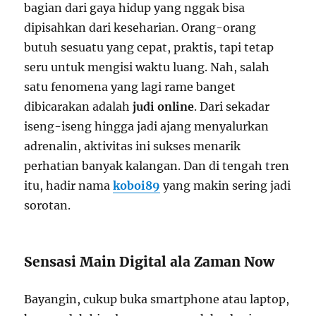
bagian dari gaya hidup yang nggak bisa
dipisahkan dari keseharian. Orang-orang
butuh sesuatu yang cepat, praktis, tapi tetap
seru untuk mengisi waktu luang. Nah, salah
satu fenomena yang lagi rame banget
dibicarakan adalah
judi online
. Dari sekadar
iseng-iseng hingga jadi ajang menyalurkan
adrenalin, aktivitas ini sukses menarik
perhatian banyak kalangan. Dan di tengah tren
itu, hadir nama
koboi89
yang makin sering jadi
sorotan.
Sensasi Main Digital ala Zaman Now
Bayangin, cukup buka smartphone atau laptop,