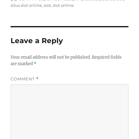
on
situs slot online
,
slot
,
slot online
Leave a Reply
Your email address will not be published.
Required fields
are marked
*
COMMENT
*