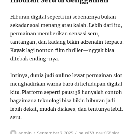
Hiburan digital seperti ini sebenarnya bukan
sekadar soal menang atau kalah. Lebih dari itu,
permainan memberikan sensasi seru,
tantangan, dan kadang bikin adrenalin terpacu.
Kayak lagi nonton film thriller—nggak bisa
ditebak ending-nya.
Intinya, dunia
judi online
lewat permainan slot
menghadirkan warna baru di kehidupan digital
kita. Platform seperti paus138 hanyalah contoh
bagaimana teknologi bisa bikin hiburan jadi
lebih dekat, mudah diakses, dan tentunya lebih
seru.
Author
Posted
Tags
admin
September 7, 2025
paus138
,
paus138 slot
,