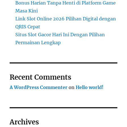
Bonus Harian Tanpa Henti di Platform Game
Masa Kini
Link Slot Online 2026 Pilihan Digital dengan
QRIS Cepat
Situs Slot Gacor Hari Ini Dengan Pilihan
Permainan Lengkap
Recent Comments
A WordPress Commenter
on
Hello world!
Archives