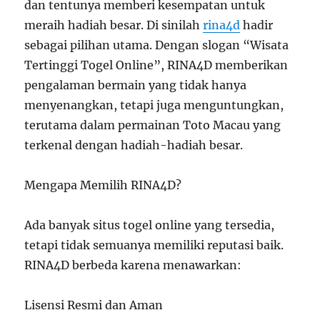
dan tentunya memberi kesempatan untuk
meraih hadiah besar. Di sinilah
rina4d
hadir
sebagai pilihan utama. Dengan slogan “Wisata
Tertinggi Togel Online”, RINA4D memberikan
pengalaman bermain yang tidak hanya
menyenangkan, tetapi juga menguntungkan,
terutama dalam permainan Toto Macau yang
terkenal dengan hadiah-hadiah besar.
Mengapa Memilih RINA4D?
Ada banyak situs togel online yang tersedia,
tetapi tidak semuanya memiliki reputasi baik.
RINA4D berbeda karena menawarkan:
Lisensi Resmi dan Aman