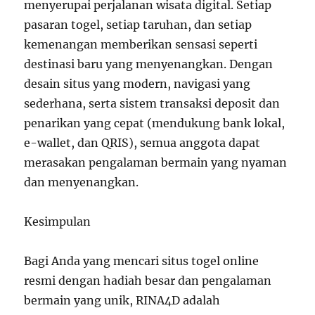
menyerupai perjalanan wisata digital. Setiap
pasaran togel, setiap taruhan, dan setiap
kemenangan memberikan sensasi seperti
destinasi baru yang menyenangkan. Dengan
desain situs yang modern, navigasi yang
sederhana, serta sistem transaksi deposit dan
penarikan yang cepat (mendukung bank lokal,
e-wallet, dan QRIS), semua anggota dapat
merasakan pengalaman bermain yang nyaman
dan menyenangkan.
Kesimpulan
Bagi Anda yang mencari situs togel online
resmi dengan hadiah besar dan pengalaman
bermain yang unik, RINA4D adalah