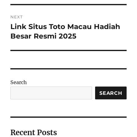
NEXT
Link Situs Toto Macau Hadiah
Next
post:
Besar Resmi 2025
Search
SEARCH
Recent Posts