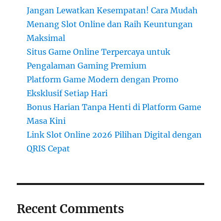
Jangan Lewatkan Kesempatan! Cara Mudah
Menang Slot Online dan Raih Keuntungan
Maksimal
Situs Game Online Terpercaya untuk
Pengalaman Gaming Premium
Platform Game Modern dengan Promo
Eksklusif Setiap Hari
Bonus Harian Tanpa Henti di Platform Game
Masa Kini
Link Slot Online 2026 Pilihan Digital dengan
QRIS Cepat
Recent Comments