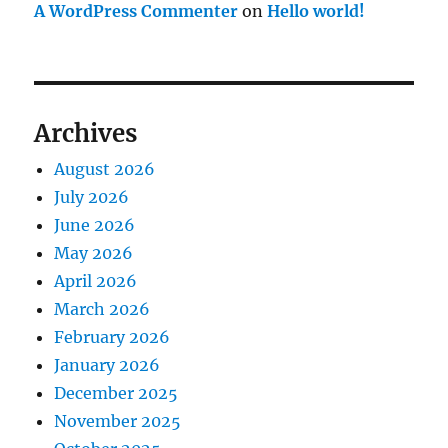
A WordPress Commenter
on
Hello world!
Archives
August 2026
July 2026
June 2026
May 2026
April 2026
March 2026
February 2026
January 2026
December 2025
November 2025