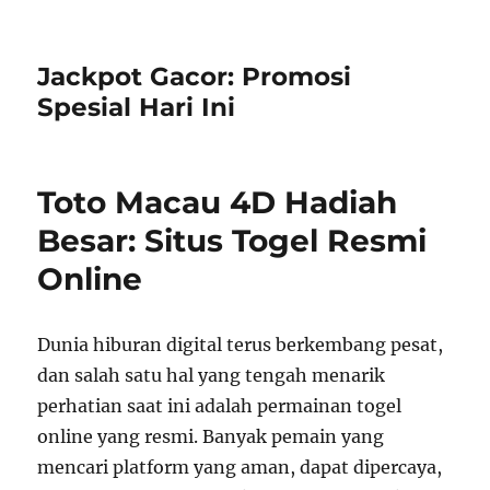
Jackpot Gacor: Promosi
Spesial Hari Ini
Toto Macau 4D Hadiah
Besar: Situs Togel Resmi
Online
Dunia hiburan digital terus berkembang pesat,
dan salah satu hal yang tengah menarik
perhatian saat ini adalah permainan togel
online yang resmi. Banyak pemain yang
mencari platform yang aman, dapat dipercaya,