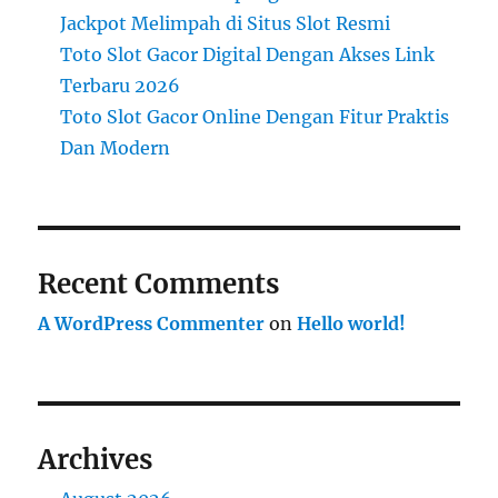
Jackpot Melimpah di Situs Slot Resmi
Toto Slot Gacor Digital Dengan Akses Link
Terbaru 2026
Toto Slot Gacor Online Dengan Fitur Praktis
Dan Modern
Recent Comments
A WordPress Commenter
on
Hello world!
Archives