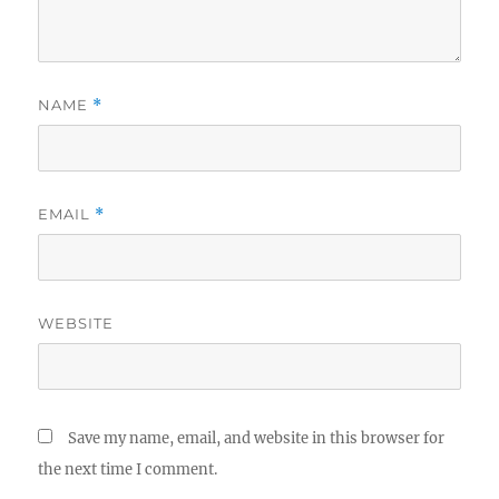
NAME
*
EMAIL
*
WEBSITE
Save my name, email, and website in this browser for
the next time I comment.