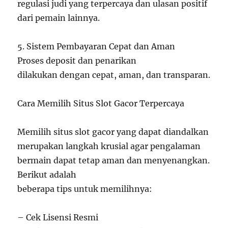
regulasi judi yang terpercaya dan ulasan positif
dari pemain lainnya.
5. Sistem Pembayaran Cepat dan Aman
Proses deposit dan penarikan
dilakukan dengan cepat, aman, dan transparan.
Cara Memilih Situs Slot Gacor Terpercaya
Memilih situs slot gacor yang dapat diandalkan
merupakan langkah krusial agar pengalaman
bermain dapat tetap aman dan menyenangkan.
Berikut adalah
beberapa tips untuk memilihnya:
– Cek Lisensi Resmi