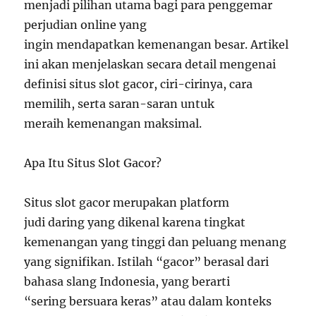
menjadi pilihan utama bagi para penggemar
perjudian online yang
ingin mendapatkan kemenangan besar. Artikel
ini akan menjelaskan secara detail mengenai
definisi situs slot gacor, ciri-cirinya, cara
memilih, serta saran-saran untuk
meraih kemenangan maksimal.
Apa Itu Situs Slot Gacor?
Situs slot gacor merupakan platform
judi daring yang dikenal karena tingkat
kemenangan yang tinggi dan peluang menang
yang signifikan. Istilah “gacor” berasal dari
bahasa slang Indonesia, yang berarti
“sering bersuara keras” atau dalam konteks