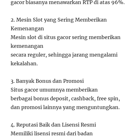
gacor biasanya menawarkan RTP di atas 96%.
2. Mesin Slot yang Sering Memberikan
Kemenangan
Mesin slot di situs gacor sering memberikan
kemenangan
secara reguler, sehingga jarang mengalami
kekalahan.
3. Banyak Bonus dan Promosi
Situs gacor umumnya memberikan
berbagai bonus deposit, cashback, free spin,
dan promosi lainnya yang menguntungkan.
4. Reputasi Baik dan Lisensi Resmi
Memiliki lisensi resmi dari badan