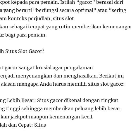
pot kepada para pemain. Istilah “gacor” berasal dari
 yang berarti “berfungsi secara optimal” atau “sering
m konteks perjudian, situs slot
sikan sebagai tempat yang rutin memberikan kemenanga
ar bagi para pemain.
 Situs Slot Gacor?
ot gacor sangat krusial agar pengalaman
enjadi menyenangkan dan menghasilkan. Berikut ini
 alasan mengapa Anda harus memilih situs slot gacor:
g Lebih Besar: Situs gacor dikenal dengan tingkat
g tinggi sehingga memberikan peluang lebih besar
kan jackpot maupun kemenangan kecil.
ah dan Cepat: Situs