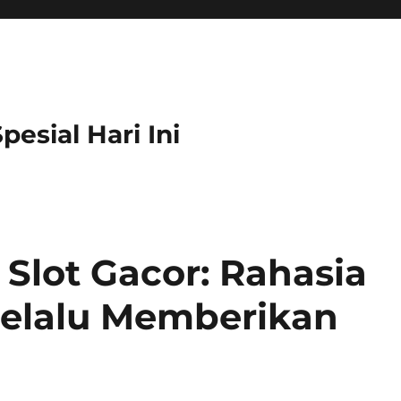
esial Hari Ini
Slot Gacor: Rahasia
Selalu Memberikan