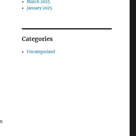
March 2025
January 2025
Categories
Uncategorized
in