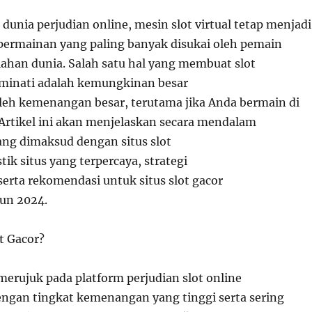
dunia perjudian online, mesin slot virtual tetap menjadi
s permainan yang paling banyak disukai oleh pemain
lahan dunia. Salah satu hal yang membuat slot
iminati adalah kemungkinan besar
eh kemenangan besar, terutama jika Anda bermain di
. Artikel ini akan menjelaskan secara mendalam
ng dimaksud dengan situs slot
tik situs yang terpercaya, strategi
erta rekomendasi untuk situs slot gacor
hun 2024.
ot Gacor?
 merujuk pada platform perjudian slot online
engan tingkat kemenangan yang tinggi serta sering