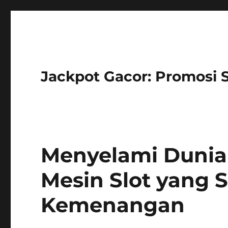
Jackpot Gacor: Promosi Sp
Menyelami Dunia 
Mesin Slot yang 
Kemenangan