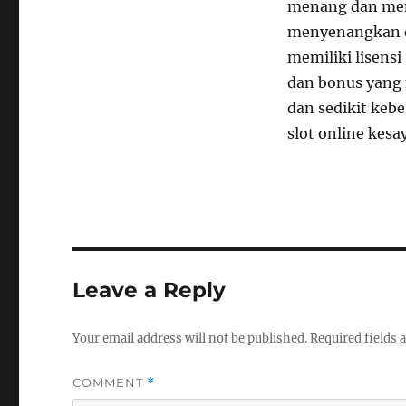
menang dan me
menyenangkan da
memiliki lisensi
dan bonus yang 
dan sedikit keb
slot online kes
Leave a Reply
Your email address will not be published.
Required fields
COMMENT
*