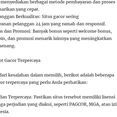
menyediakan berbagai metode pembayaran dan proses
narikan yang cepat.
nggan Berkualitas: Situs gacor sering
anan pelanggan 24 jam yang ramah dan responsif.
 dan Promosi: Banyak bonus seperti welcome bonus,
spin, dan promosi menarik lainnya yang meningkatkan
menang.
Slot Gacor Terpercaya
ri kesalahan dalam memilih, berikut adalah beberapa
gacor terpercaya yang perlu Anda perhatikan:
 dan Terpercaya: Pastikan situs tersebut memiliki lisensi
ga perjudian yang diakui, seperti PAGCOR, MGA, atau iz
esia.