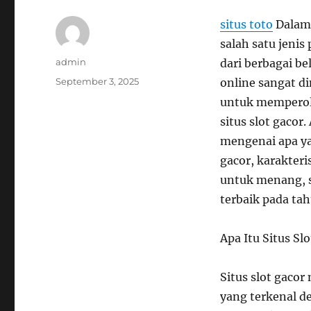
situs toto
Dalam 
salah satu jeni
Author
admin
dari berbagai be
Posted
September 3, 2025
online sangat d
on
untuk memperol
situs slot gacor
mengenai apa ya
gacor, karakteris
untuk menang, s
terbaik pada ta
Apa Itu Situs Sl
Situs slot gacor
yang terkenal d