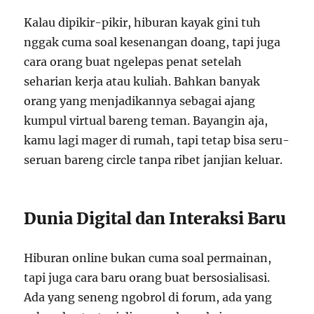
Kalau dipikir-pikir, hiburan kayak gini tuh
nggak cuma soal kesenangan doang, tapi juga
cara orang buat ngelepas penat setelah
seharian kerja atau kuliah. Bahkan banyak
orang yang menjadikannya sebagai ajang
kumpul virtual bareng teman. Bayangin aja,
kamu lagi mager di rumah, tapi tetap bisa seru-
seruan bareng circle tanpa ribet janjian keluar.
Dunia Digital dan Interaksi Baru
Hiburan online bukan cuma soal permainan,
tapi juga cara baru orang buat bersosialisasi.
Ada yang seneng ngobrol di forum, ada yang