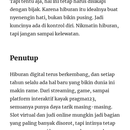
Tapi tentu aja, hal ini tetap harus disikapi
dengan bijak. Karena hiburan itu idealnya buat
nyenengin hati, bukan bikin pusing. Jadi
kuncinya ada di kontrol diri. Nikmatin hiburan,
tapi jangan sampai kelewatan.
Penutup
Hiburan digital terus berkembang, dan setiap
tahun selalu ada hal baru yang bikin dunia ini
makin rame. Dari streaming, game, sampai
platform interaktif kayak pragma123,
semuanya punya daya tarik masing-masing.
Slot virtual dan judi online mungkin jadi bagian
yang paling banyak disorot, tapi intinya tetap