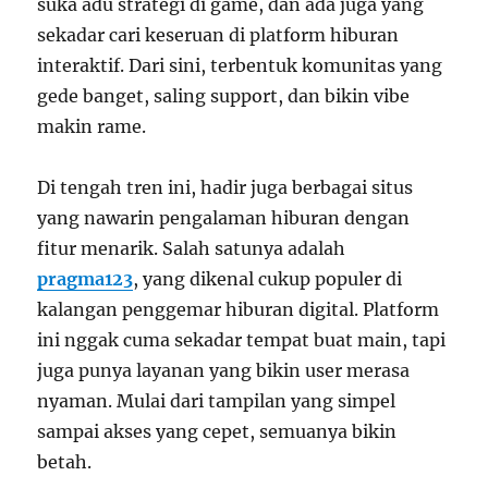
suka adu strategi di game, dan ada juga yang
sekadar cari keseruan di platform hiburan
interaktif. Dari sini, terbentuk komunitas yang
gede banget, saling support, dan bikin vibe
makin rame.
Di tengah tren ini, hadir juga berbagai situs
yang nawarin pengalaman hiburan dengan
fitur menarik. Salah satunya adalah
pragma123
, yang dikenal cukup populer di
kalangan penggemar hiburan digital. Platform
ini nggak cuma sekadar tempat buat main, tapi
juga punya layanan yang bikin user merasa
nyaman. Mulai dari tampilan yang simpel
sampai akses yang cepet, semuanya bikin
betah.