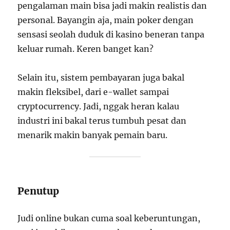
pengalaman main bisa jadi makin realistis dan
personal. Bayangin aja, main poker dengan
sensasi seolah duduk di kasino beneran tanpa
keluar rumah. Keren banget kan?
Selain itu, sistem pembayaran juga bakal
makin fleksibel, dari e-wallet sampai
cryptocurrency. Jadi, nggak heran kalau
industri ini bakal terus tumbuh pesat dan
menarik makin banyak pemain baru.
Penutup
Judi online bukan cuma soal keberuntungan,