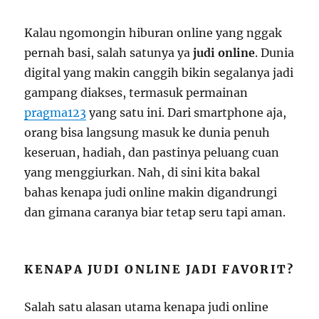
Kalau ngomongin hiburan online yang nggak
pernah basi, salah satunya ya
judi online
. Dunia
digital yang makin canggih bikin segalanya jadi
gampang diakses, termasuk permainan
pragma123
yang satu ini. Dari smartphone aja,
orang bisa langsung masuk ke dunia penuh
keseruan, hadiah, dan pastinya peluang cuan
yang menggiurkan. Nah, di sini kita bakal
bahas kenapa judi online makin digandrungi
dan gimana caranya biar tetap seru tapi aman.
KENAPA JUDI ONLINE JADI FAVORIT?
Salah satu alasan utama kenapa judi online