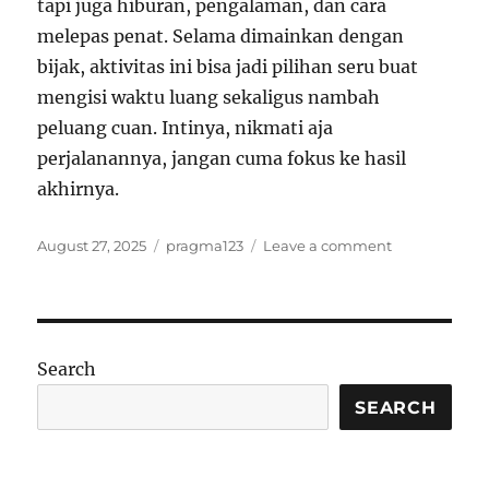
tapi juga hiburan, pengalaman, dan cara
melepas penat. Selama dimainkan dengan
bijak, aktivitas ini bisa jadi pilihan seru buat
mengisi waktu luang sekaligus nambah
peluang cuan. Intinya, nikmati aja
perjalanannya, jangan cuma fokus ke hasil
akhirnya.
Posted
Tags
on
August 27, 2025
pragma123
Leave a comment
on
Pengalaman
Seru
Menikmati
Hiburan
Judi
Search
Online
dengan
SEARCH
Cara
Lebih
Asik