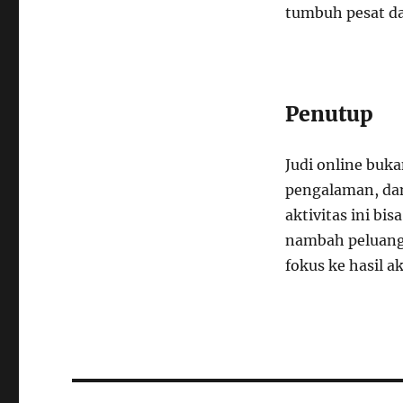
tumbuh pesat d
Penutup
Judi online buk
pengalaman, dan
aktivitas ini bi
nambah peluang 
fokus ke hasil a