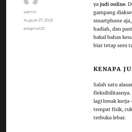
ya
judi online
. 
Author
admin
gampang diakse
Posted
August 27, 2025
smartphone aja,
on
Tags
pragma123
hadiah, dan past
bakal bahas ken
biar tetap seru 
KENAPA JU
Salah satu alas
fleksibilitasny
lagi break kerja
tempat fisik, cu
terbuka lebar.