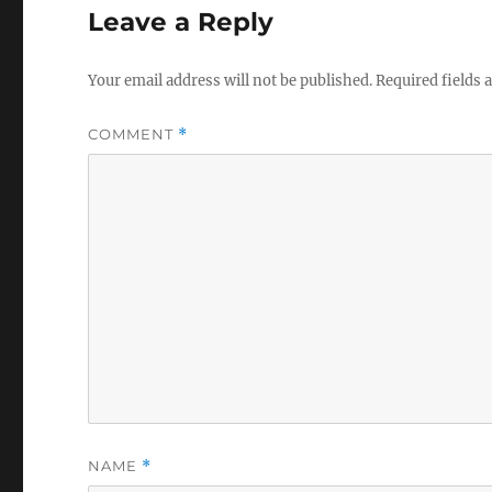
Leave a Reply
Your email address will not be published.
Required fields
COMMENT
*
NAME
*