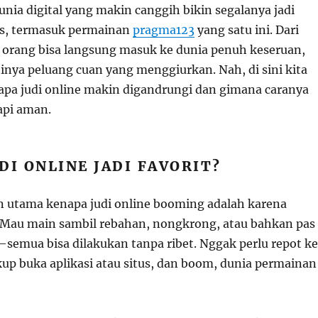
Dunia digital yang makin canggih bikin segalanya jadi
s, termasuk permainan
pragma123
yang satu ini. Dari
 orang bisa langsung masuk ke dunia penuh keseruan,
inya peluang cuan yang menggiurkan. Nah, di sini kita
apa judi online makin digandrungi dan gimana caranya
tapi aman.
DI ONLINE JADI FAVORIT?
an utama kenapa judi online booming adalah karena
a. Mau main sambil rebahan, nongkrong, atau bahkan pas
—semua bisa dilakukan tanpa ribet. Nggak perlu repot ke
kup buka aplikasi atau situs, dan boom, dunia permainan