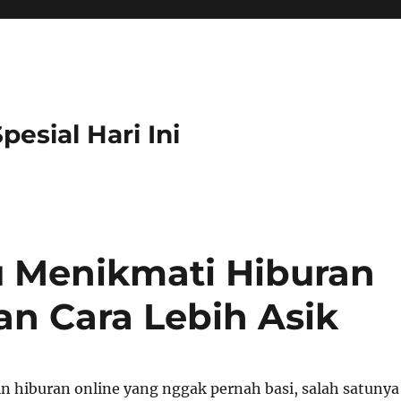
esial Hari Ini
 Menikmati Hiburan
an Cara Lebih Asik
 hiburan online yang nggak pernah basi, salah satunya