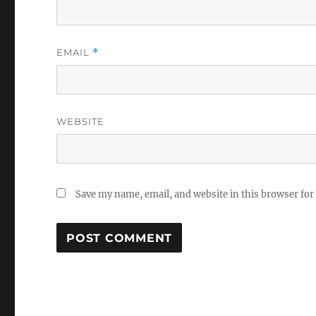
EMAIL
*
WEBSITE
Save my name, email, and website in this browser for