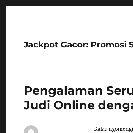
Jackpot Gacor: Promosi Sp
Pengalaman Seru
Judi Online deng
Kalau ngomongin