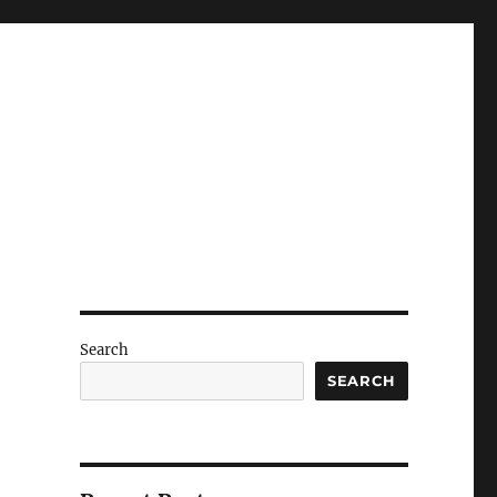
Search
SEARCH