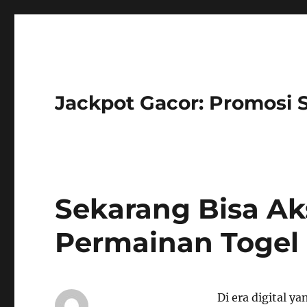
Jackpot Gacor: Promosi Sp
Sekarang Bisa A
Permainan Togel 
Di era digital y