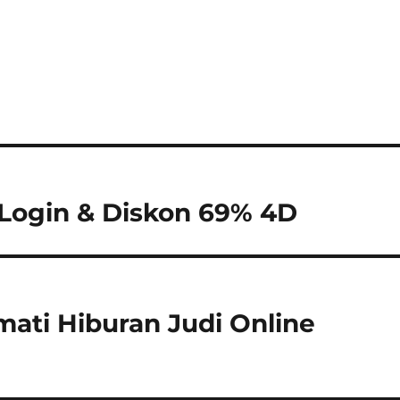
 Login & Diskon 69% 4D
ati Hiburan Judi Online