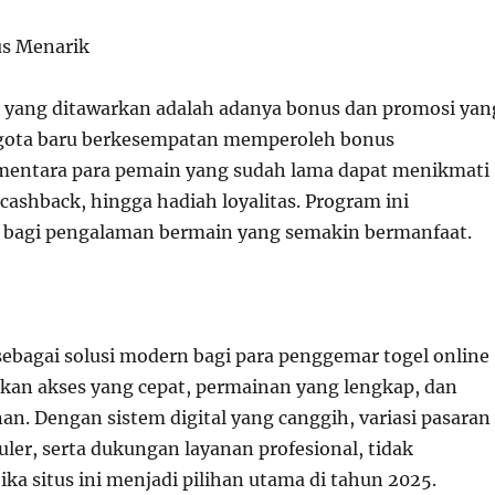
s Menarik
 yang ditawarkan adalah adanya bonus dan promosi yan
ota baru berkesempatan memperoleh bonus
mentara para pemain yang sudah lama dapat menikmati
cashback, hingga hadiah loyalitas. Program ini
 bagi pengalaman bermain yang semakin bermanfaat.
ebagai solusi modern bagi para penggemar togel online
an akses yang cepat, permainan yang lengkap, dan
n. Dengan sistem digital yang canggih, variasi pasaran
uler, serta dukungan layanan profesional, tidak
ka situs ini menjadi pilihan utama di tahun 2025.