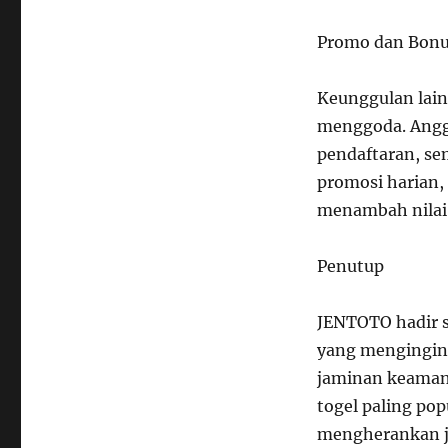
Promo dan Bonu
Keunggulan lain
menggoda. Angg
pendaftaran, se
promosi harian, 
menambah nilai
Penutup
JENTOTO hadir s
yang mengingink
jaminan keamana
togel paling pop
mengherankan ji