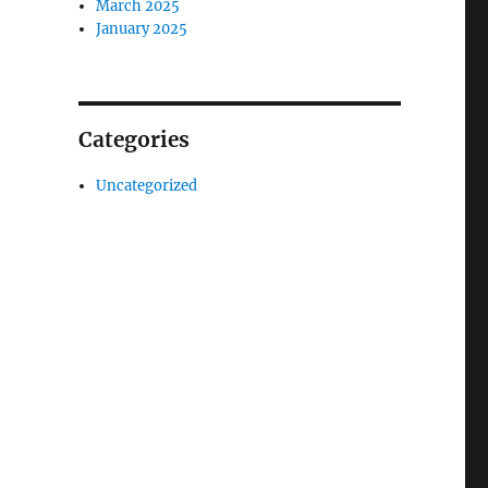
March 2025
January 2025
Categories
Uncategorized