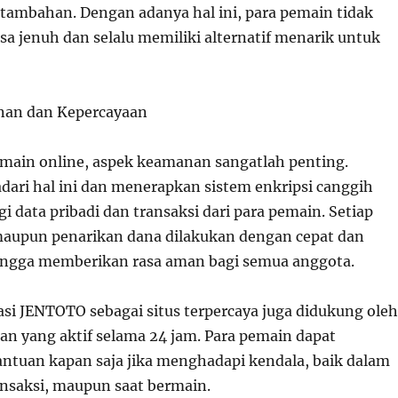
 tambahan. Dengan adanya hal ini, para pemain tidak
sa jenuh dan selalu memiliki alternatif menarik untuk
an dan Kepercayaan
main online, aspek keamanan sangatlah penting.
ri hal ini dan menerapkan sistem enkripsi canggih
 data pribadi dan transaksi dari para pemain. Setiap
maupun penarikan dana dilakukan dengan cepat dan
ingga memberikan rasa aman bagi semua anggota.
tasi JENTOTO sebagai situs terpercaya juga didukung oleh
an yang aktif selama 24 jam. Para pemain dapat
tuan kapan saja jika menghadapi kendala, baik dalam
ansaksi, maupun saat bermain.