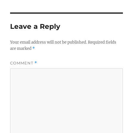
Leave a Reply
Your email address will not be published.
Required fields
are marked
*
COMMENT
*