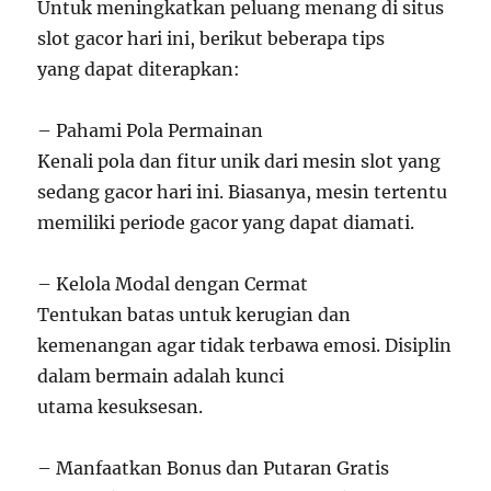
Untuk meningkatkan peluang menang di situs
slot gacor hari ini, berikut beberapa tips
yang dapat diterapkan:
– Pahami Pola Permainan
Kenali pola dan fitur unik dari mesin slot yang
sedang gacor hari ini. Biasanya, mesin tertentu
memiliki periode gacor yang dapat diamati.
– Kelola Modal dengan Cermat
Tentukan batas untuk kerugian dan
kemenangan agar tidak terbawa emosi. Disiplin
dalam bermain adalah kunci
utama kesuksesan.
– Manfaatkan Bonus dan Putaran Gratis