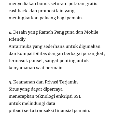
menyediakan bonus setoran, putaran gratis,
cashback, dan promosi lain yang
meningkatkan peluang bagi pemain.
4. Desain yang Ramah Pengguna dan Mobile
Friendly
Antarmuka yang sederhana untuk digunakan
dan kompatibilitas dengan berbagai perangkat,
termasuk ponsel, sangat penting untuk
kenyamanan saat bermain.
5. Keamanan dan Privasi Terjamin
Situs yang dapat dipercaya
menerapkan teknologi enkripsi SSL
untuk melindungi data
pribadi serta transaksi finansial pemain.