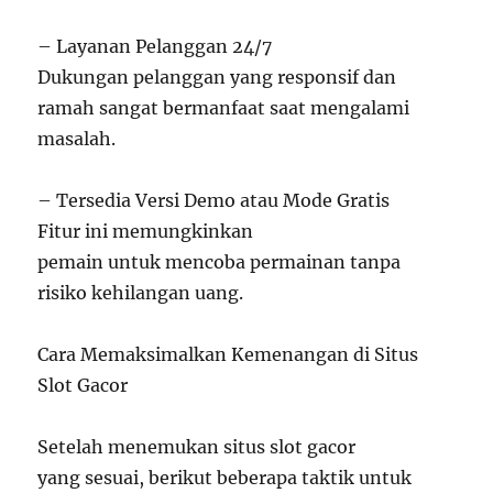
– Layanan Pelanggan 24/7
Dukungan pelanggan yang responsif dan
ramah sangat bermanfaat saat mengalami
masalah.
– Tersedia Versi Demo atau Mode Gratis
Fitur ini memungkinkan
pemain untuk mencoba permainan tanpa
risiko kehilangan uang.
Cara Memaksimalkan Kemenangan di Situs
Slot Gacor
Setelah menemukan situs slot gacor
yang sesuai, berikut beberapa taktik untuk