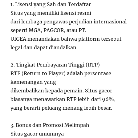
1. Lisensi yang Sah dan Terdaftar
Situs yang memiliki lisensi resmi
dari lembaga pengawas perjudian internasional
seperti MGA, PAGCOR, atau PT.
UIGEA menandakan bahwa platform tersebut
legal dan dapat diandalkan.
2. Tingkat Pembayaran Tinggi (RTP)
RTP (Return to Player) adalah persentase
kemenangan yang
dikembalikan kepada pemain. Situs gacor
biasanya menawarkan RTP lebih dari 96%,
yang berarti peluang menang lebih besar.
3. Bonus dan Promosi Melimpah
Situs gacor umumnya