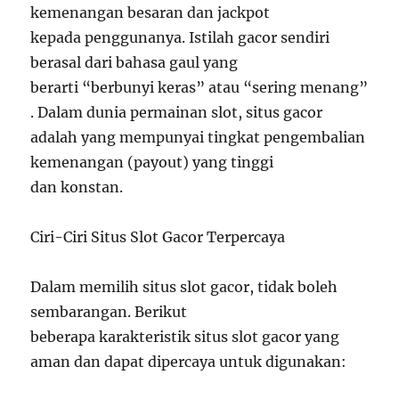
kemenangan besaran dan jackpot
kepada penggunanya. Istilah gacor sendiri
berasal dari bahasa gaul yang
berarti “berbunyi keras” atau “sering menang”
. Dalam dunia permainan slot, situs gacor
adalah yang mempunyai tingkat pengembalian
kemenangan (payout) yang tinggi
dan konstan.
Ciri-Ciri Situs Slot Gacor Terpercaya
Dalam memilih situs slot gacor, tidak boleh
sembarangan. Berikut
beberapa karakteristik situs slot gacor yang
aman dan dapat dipercaya untuk digunakan: