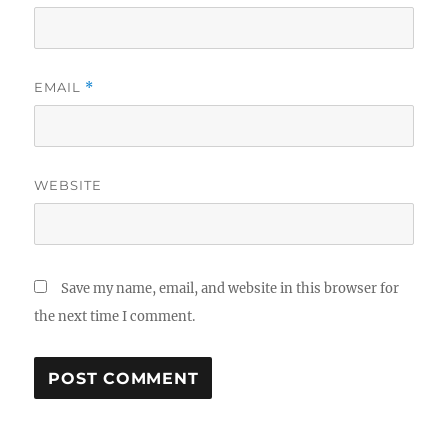
EMAIL
*
WEBSITE
Save my name, email, and website in this browser for
the next time I comment.