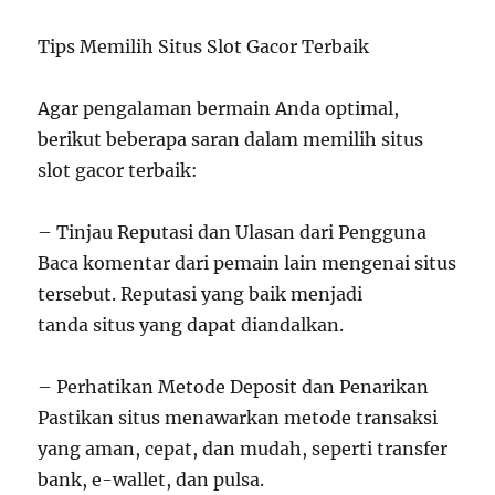
Tips Memilih Situs Slot Gacor Terbaik
Agar pengalaman bermain Anda optimal,
berikut beberapa saran dalam memilih situs
slot gacor terbaik:
– Tinjau Reputasi dan Ulasan dari Pengguna
Baca komentar dari pemain lain mengenai situs
tersebut. Reputasi yang baik menjadi
tanda situs yang dapat diandalkan.
– Perhatikan Metode Deposit dan Penarikan
Pastikan situs menawarkan metode transaksi
yang aman, cepat, dan mudah, seperti transfer
bank, e-wallet, dan pulsa.