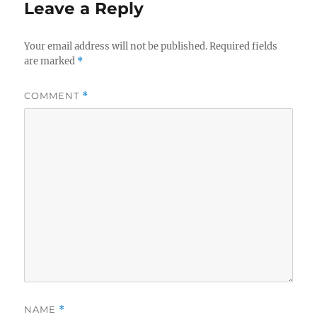
Leave a Reply
Your email address will not be published.
Required fields
are marked
*
COMMENT
*
NAME
*