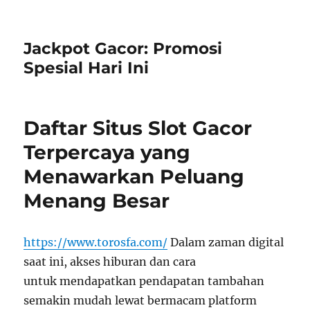
Jackpot Gacor: Promosi
Spesial Hari Ini
Daftar Situs Slot Gacor
Terpercaya yang
Menawarkan Peluang
Menang Besar
https://www.torosfa.com/
Dalam zaman digital
saat ini, akses hiburan dan cara
untuk mendapatkan pendapatan tambahan
semakin mudah lewat bermacam platform