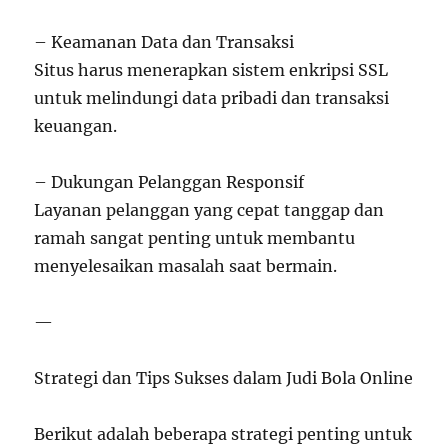
– Keamanan Data dan Transaksi
Situs harus menerapkan sistem enkripsi SSL
untuk melindungi data pribadi dan transaksi
keuangan.
– Dukungan Pelanggan Responsif
Layanan pelanggan yang cepat tanggap dan
ramah sangat penting untuk membantu
menyelesaikan masalah saat bermain.
—
Strategi dan Tips Sukses dalam Judi Bola Online
Berikut adalah beberapa strategi penting untuk