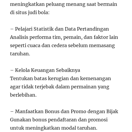
meningkatkan peluang menang saat bermain
di situs judi bola:
– Pelajari Statistik dan Data Pertandingan
Analisis performa tim, pemain, dan faktor lain
seperti cuaca dan cedera sebelum memasang
taruhan.
– Kelola Keuangan Sebaiknya
Tentukan batas kerugian dan kemenangan
agar tidak terjebak dalam permainan yang
berlebihan.
– Manfaatkan Bonus dan Promo dengan Bijak
Gunakan bonus pendaftaran dan promosi
untuk meningkatkan modal taruhan.