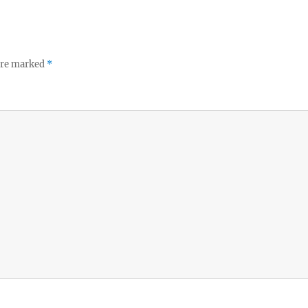
 are marked
*