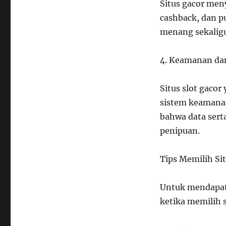
Situs gacor meny
cashback, dan p
menang sekalig
4. Keamanan da
Situs slot gaco
sistem keamana
bahwa data sert
penipuan.
Tips Memilih Sit
Untuk mendapatk
ketika memilih s