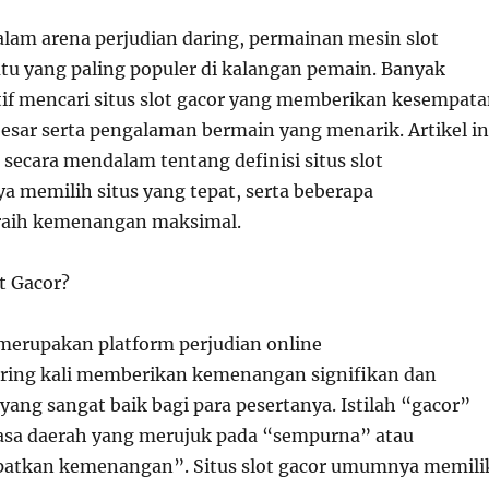
lam arena perjudian daring, permainan mesin slot
atu yang paling populer di kalangan pemain. Banyak
if mencari situs slot gacor yang memberikan kesempat
sar serta pengalaman bermain yang menarik. Artikel in
ecara mendalam tentang definisi situs slot
a memilih situs yang tepat, serta beberapa
raih kemenangan maksimal.
ot Gacor?
 merupakan platform perjudian online
ering kali memberikan kemenangan signifikan dan
yang sangat baik bagi para pesertanya. Istilah “gacor”
hasa daerah yang merujuk pada “sempurna” atau
tkan kemenangan”. Situs slot gacor umumnya memili