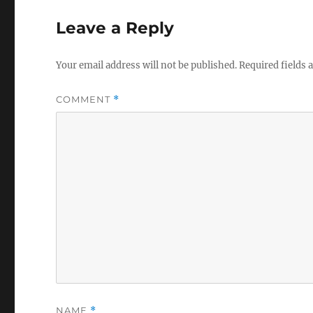
Leave a Reply
Your email address will not be published.
Required fields
COMMENT
*
NAME
*