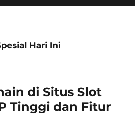
esial Hari Ini
in di Situs Slot
 Tinggi dan Fitur