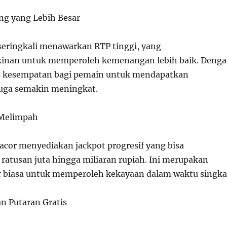
ng yang Lebih Besar
 seringkali menawarkan RTP tinggi, yang
kinan untuk memperoleh kemenangan lebih baik. Deng
i, kesempatan bagi pemain untuk mendapatkan
juga semakin meningkat.
 Melimpah
gacor menyediakan jackpot progresif yang bisa
ratusan juta hingga miliaran rupiah. Ini merupakan
 biasa untuk memperoleh kekayaan dalam waktu singka
an Putaran Gratis