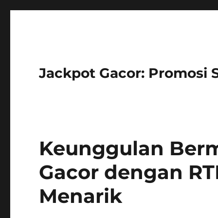
Jackpot Gacor: Promosi Sp
Keunggulan Berma
Gacor dengan RTP
Menarik