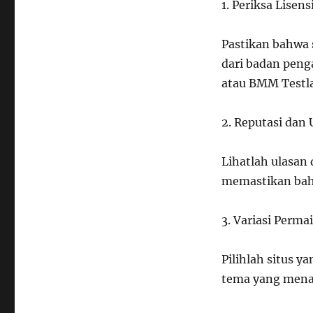
1. Periksa Lisen
Pastikan bahwa s
dari badan peng
atau BMM Testla
2. Reputasi dan
Lihatlah ulasan
memastikan bahw
3. Variasi Perma
Pilihlah situs 
tema yang menar