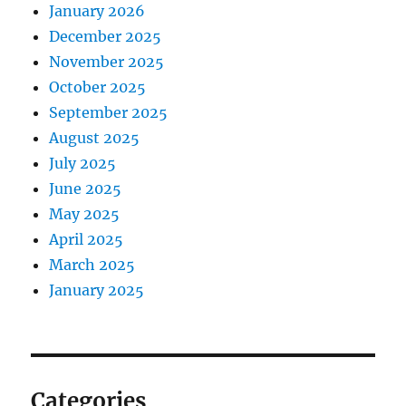
January 2026
December 2025
November 2025
October 2025
September 2025
August 2025
July 2025
June 2025
May 2025
April 2025
March 2025
January 2025
Categories