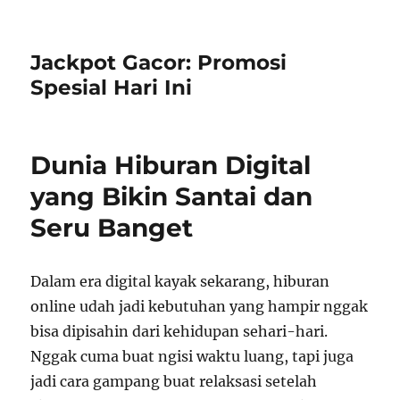
Jackpot Gacor: Promosi
Spesial Hari Ini
Dunia Hiburan Digital
yang Bikin Santai dan
Seru Banget
Dalam era digital kayak sekarang, hiburan
online udah jadi kebutuhan yang hampir nggak
bisa dipisahin dari kehidupan sehari-hari.
Nggak cuma buat ngisi waktu luang, tapi juga
jadi cara gampang buat relaksasi setelah