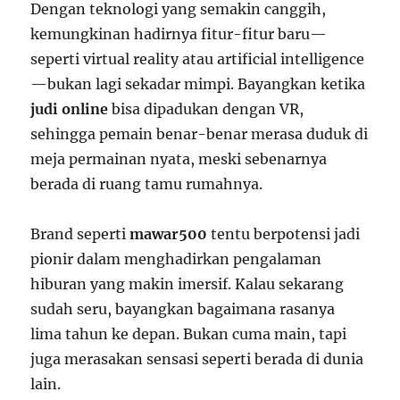
Dengan teknologi yang semakin canggih,
kemungkinan hadirnya fitur-fitur baru—
seperti virtual reality atau artificial intelligence
—bukan lagi sekadar mimpi. Bayangkan ketika
judi online
bisa dipadukan dengan VR,
sehingga pemain benar-benar merasa duduk di
meja permainan nyata, meski sebenarnya
berada di ruang tamu rumahnya.
Brand seperti
mawar500
tentu berpotensi jadi
pionir dalam menghadirkan pengalaman
hiburan yang makin imersif. Kalau sekarang
sudah seru, bayangkan bagaimana rasanya
lima tahun ke depan. Bukan cuma main, tapi
juga merasakan sensasi seperti berada di dunia
lain.