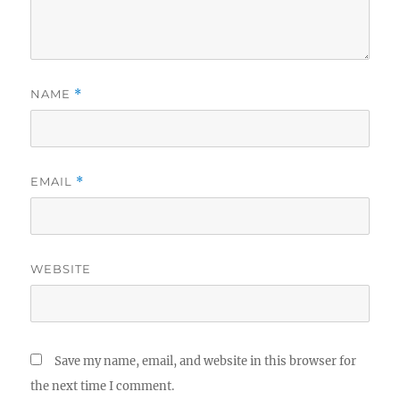
NAME
*
EMAIL
*
WEBSITE
Save my name, email, and website in this browser for
the next time I comment.