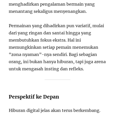
menghadirkan pengalaman bermain yang
menantang sekaligus menyenangkan.
Permainan yang dihadirkan pun variatif, mulai
dari yang ringan dan santai hingga yang
membutuhkan fokus ekstra. Hal ini
memungkinkan setiap pemain menemukan
“zona nyaman”-nya sendiri. Bagi sebagian
orang, ini bukan hanya hiburan, tapi juga arena
untuk mengasah insting dan refleks.
Perspektif ke Depan
Hiburan digital jelas akan terus berkembang.