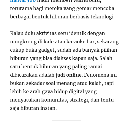
mawar500
hadir memberi warna baru,
terutama bagi mereka yang gemar mencoba
berbagai bentuk hiburan berbasis teknologi.
Kalau dulu aktivitas seru identik dengan
nongkrong di kafe atau karaoke bar, sekarang
cukup buka gadget, sudah ada banyak pilihan
hiburan yang bisa diakses kapan saja. Salah
satu bentuk hiburan yang paling ramai
dibicarakan adalah
judi online
. Fenomena ini
bukan sekadar soal menang atau kalah, tapi
lebih ke arah gaya hidup digital yang
menyatukan komunitas, strategi, dan tentu
saja hiburan instan.