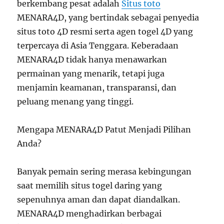
berkembang pesat adalah
Situs toto
MENARA4D, yang bertindak sebagai penyedia
situs toto 4D resmi serta agen togel 4D yang
terpercaya di Asia Tenggara. Keberadaan
MENARA4D tidak hanya menawarkan
permainan yang menarik, tetapi juga
menjamin keamanan, transparansi, dan
peluang menang yang tinggi.
Mengapa MENARA4D Patut Menjadi Pilihan
Anda?
Banyak pemain sering merasa kebingungan
saat memilih situs togel daring yang
sepenuhnya aman dan dapat diandalkan.
MENARA4D menghadirkan berbagai