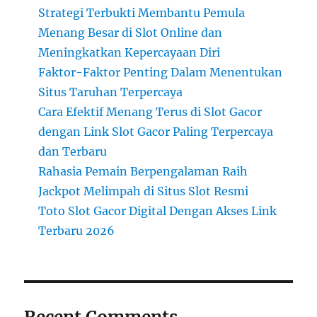
Strategi Terbukti Membantu Pemula
Menang Besar di Slot Online dan
Meningkatkan Kepercayaan Diri
Faktor-Faktor Penting Dalam Menentukan
Situs Taruhan Terpercaya
Cara Efektif Menang Terus di Slot Gacor
dengan Link Slot Gacor Paling Terpercaya
dan Terbaru
Rahasia Pemain Berpengalaman Raih
Jackpot Melimpah di Situs Slot Resmi
Toto Slot Gacor Digital Dengan Akses Link
Terbaru 2026