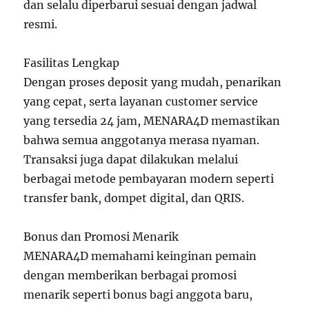
dan selalu diperbarui sesuai dengan jadwal
resmi.
Fasilitas Lengkap
Dengan proses deposit yang mudah, penarikan
yang cepat, serta layanan customer service
yang tersedia 24 jam, MENARA4D memastikan
bahwa semua anggotanya merasa nyaman.
Transaksi juga dapat dilakukan melalui
berbagai metode pembayaran modern seperti
transfer bank, dompet digital, dan QRIS.
Bonus dan Promosi Menarik
MENARA4D memahami keinginan pemain
dengan memberikan berbagai promosi
menarik seperti bonus bagi anggota baru,