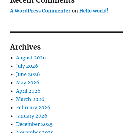
Recent Comments
A WordPress Commenter
on
Hello world!
Archives
August 2026
July 2026
June 2026
May 2026
April 2026
March 2026
February 2026
January 2026
December 2025
November 2025