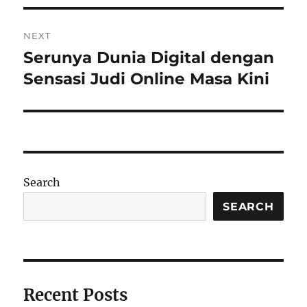
NEXT
Serunya Dunia Digital dengan
Next
post:
Sensasi Judi Online Masa Kini
Search
SEARCH
Recent Posts