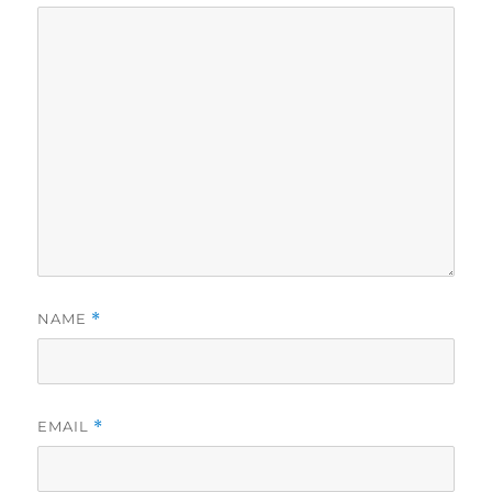
NAME
*
EMAIL
*