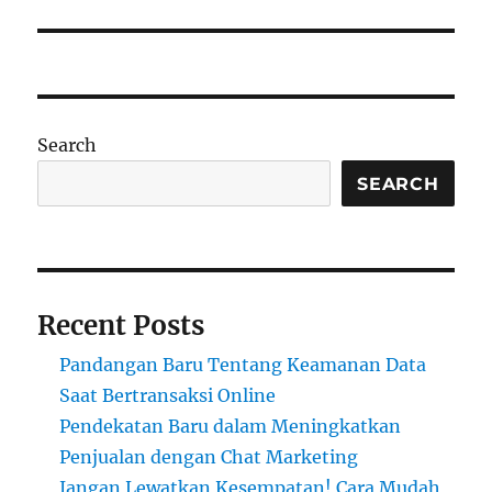
Search
SEARCH
Recent Posts
Pandangan Baru Tentang Keamanan Data
Saat Bertransaksi Online
Pendekatan Baru dalam Meningkatkan
Penjualan dengan Chat Marketing
Jangan Lewatkan Kesempatan! Cara Mudah