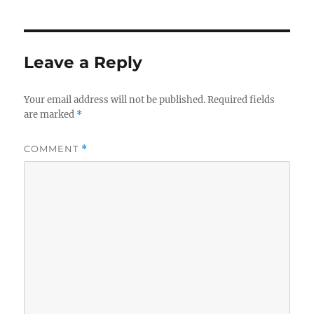
Leave a Reply
Your email address will not be published.
Required fields
are marked
*
COMMENT
*