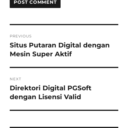
Post
PREVIOUS
navigation
Situs Putaran Digital dengan
Previous
post:
Mesin Super Aktif
NEXT
Direktori Digital PGSoft
Next
post:
dengan Lisensi Valid