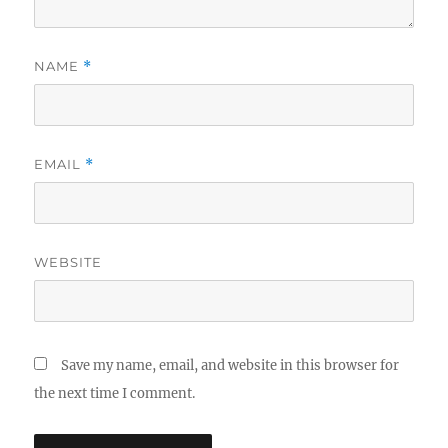
NAME
*
EMAIL
*
WEBSITE
Save my name, email, and website in this browser for
the next time I comment.