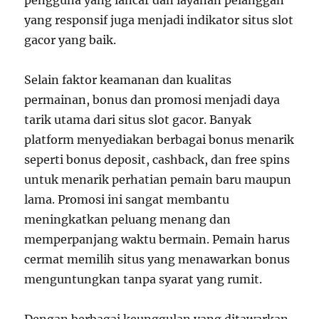
pengguna yang lancar dan layanan pelanggan
yang responsif juga menjadi indikator situs slot
gacor yang baik.
Selain faktor keamanan dan kualitas
permainan, bonus dan promosi menjadi daya
tarik utama dari situs slot gacor. Banyak
platform menyediakan berbagai bonus menarik
seperti bonus deposit, cashback, dan free spins
untuk menarik perhatian pemain baru maupun
lama. Promosi ini sangat membantu
meningkatkan peluang menang dan
memperpanjang waktu bermain. Pemain harus
cermat memilih situs yang menawarkan bonus
menguntungkan tanpa syarat yang rumit.