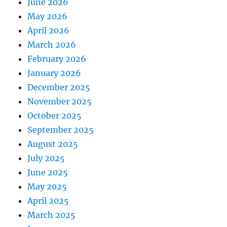
June 2026
May 2026
April 2026
March 2026
February 2026
January 2026
December 2025
November 2025
October 2025
September 2025
August 2025
July 2025
June 2025
May 2025
April 2025
March 2025