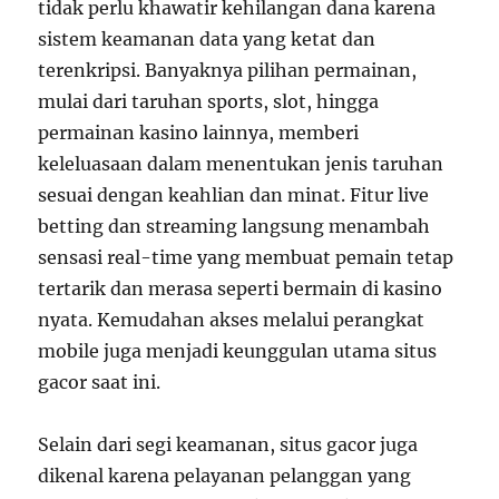
tidak perlu khawatir kehilangan dana karena
sistem keamanan data yang ketat dan
terenkripsi. Banyaknya pilihan permainan,
mulai dari taruhan sports, slot, hingga
permainan kasino lainnya, memberi
keleluasaan dalam menentukan jenis taruhan
sesuai dengan keahlian dan minat. Fitur live
betting dan streaming langsung menambah
sensasi real-time yang membuat pemain tetap
tertarik dan merasa seperti bermain di kasino
nyata. Kemudahan akses melalui perangkat
mobile juga menjadi keunggulan utama situs
gacor saat ini.
Selain dari segi keamanan, situs gacor juga
dikenal karena pelayanan pelanggan yang