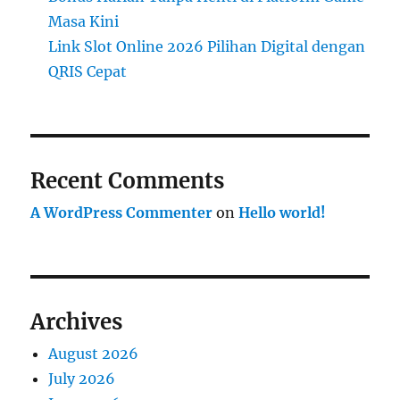
Masa Kini
Link Slot Online 2026 Pilihan Digital dengan
QRIS Cepat
Recent Comments
A WordPress Commenter
on
Hello world!
Archives
August 2026
July 2026