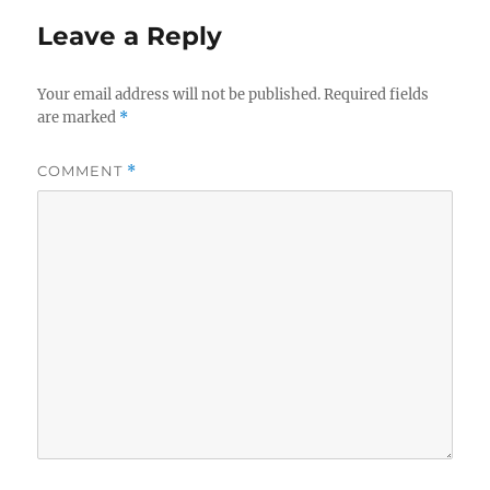
Leave a Reply
Your email address will not be published.
Required fields
are marked
*
COMMENT
*