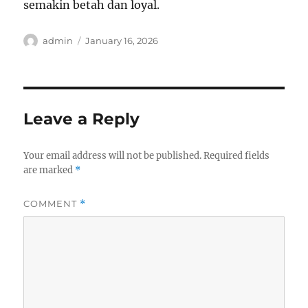
semakin betah dan loyal.
Author
Posted
admin
January 16, 2026
on
Leave a Reply
Your email address will not be published.
Required fields
are marked
*
COMMENT
*