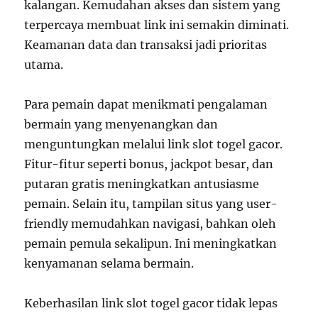
kalangan. Kemudahan akses dan sistem yang
terpercaya membuat link ini semakin diminati.
Keamanan data dan transaksi jadi prioritas
utama.
Para pemain dapat menikmati pengalaman
bermain yang menyenangkan dan
menguntungkan melalui link slot togel gacor.
Fitur-fitur seperti bonus, jackpot besar, dan
putaran gratis meningkatkan antusiasme
pemain. Selain itu, tampilan situs yang user-
friendly memudahkan navigasi, bahkan oleh
pemain pemula sekalipun. Ini meningkatkan
kenyamanan selama bermain.
Keberhasilan link slot togel gacor tidak lepas