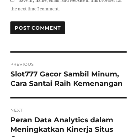
Save my name, email, and website in this browser for
the next time I comment.
Post
PREVIOUS
navigation
Slot777 Gacor Sambil Minum,
Previous
post:
Cara Santai Raih Kemenangan
NEXT
Peran Data Analytics dalam
Next
post:
Meningkatkan Kinerja Situs