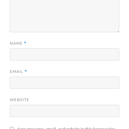
NAME
*
EMAIL
*
WEBSITE