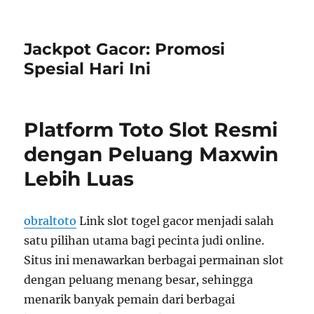
Jackpot Gacor: Promosi
Spesial Hari Ini
Platform Toto Slot Resmi
dengan Peluang Maxwin
Lebih Luas
obraltoto
Link slot togel gacor menjadi salah
satu pilihan utama bagi pecinta judi online.
Situs ini menawarkan berbagai permainan slot
dengan peluang menang besar, sehingga
menarik banyak pemain dari berbagai