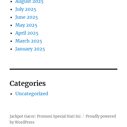
August 2025
July 2025
June 2025
May 2025
April 2025
March 2025
January 2025
Categories
Uncategorized
Jackpot Gacor: Promosi Spesial Hari Ini
Proudly powered
by WordPress