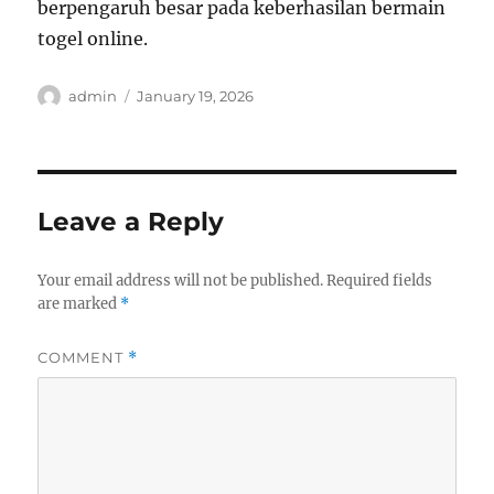
berpengaruh besar pada keberhasilan bermain
togel online.
Author
Posted
admin
January 19, 2026
on
Leave a Reply
Your email address will not be published.
Required fields
are marked
*
COMMENT
*