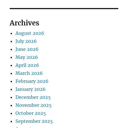
Archives
August 2026
July 2026
June 2026
May 2026
April 2026
March 2026
February 2026
January 2026
December 2025
November 2025
October 2025
September 2025