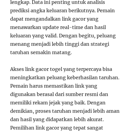
lengkap. Data ini penting untuk analisis
prediksi angka keluaran berikutnya. Pemain
dapat mengandalkan link gacor yang
menawarkan update real-time dan hasil
keluaran yang valid. Dengan begitu, peluang
menang menjadi lebih tinggi dan strategi
taruhan semakin matang.
Akses link gacor togel yang terpercaya bisa
meningkatkan peluang keberhasilan taruhan.
Pemain harus memastikan link yang
digunakan berasal dari sumber resmi dan
memiliki rekam jejak yang baik. Dengan
demikian, proses taruhan menjadi lebih aman
dan hasil yang didapatkan lebih akurat.
Pemilihan link gacor yang tepat sangat