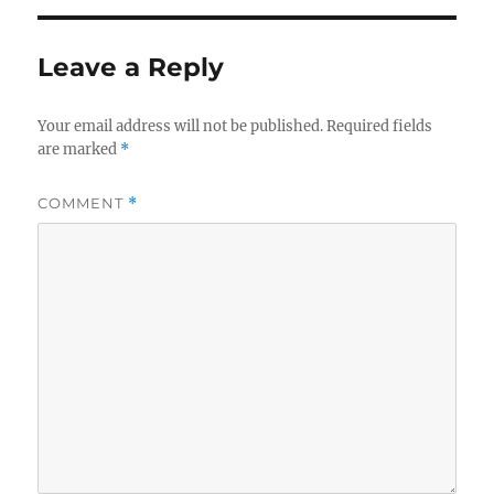
Leave a Reply
Your email address will not be published.
Required fields
are marked
*
COMMENT
*