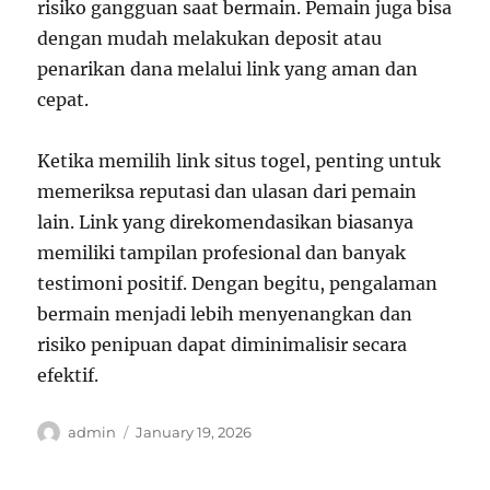
risiko gangguan saat bermain. Pemain juga bisa
dengan mudah melakukan deposit atau
penarikan dana melalui link yang aman dan
cepat.
Ketika memilih link situs togel, penting untuk
memeriksa reputasi dan ulasan dari pemain
lain. Link yang direkomendasikan biasanya
memiliki tampilan profesional dan banyak
testimoni positif. Dengan begitu, pengalaman
bermain menjadi lebih menyenangkan dan
risiko penipuan dapat diminimalisir secara
efektif.
Author
Posted
admin
January 19, 2026
on