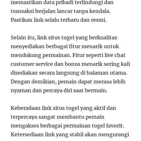
memastikan data pribadi terlindungi dan
transaksi berjalan lancar tanpa kendala.
Pastikan link selalu terbaru dan resmi.
Selain itu, link situs togel yang berkualitas
menyediakan berbagai fitur menarik untuk
mendukung permainan. Fitur seperti live chat
customer service dan bonus menarik sering kali
disediakan secara langsung di halaman utama.
Dengan demikian, pemain dapat merasa lebih
nyaman dan percaya diri saat bermain.
Keberadaan link situs togel yang aktif dan
terpercaya sangat membantu pemain
mengakses berbagai permainan togel favorit.
Ketersediaan link yang stabil akan mengurangi