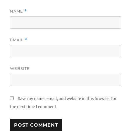
NAME
*
EMAIL
*
WEBSITE
Save my name, email, and website in this browser for
the next time I comment.