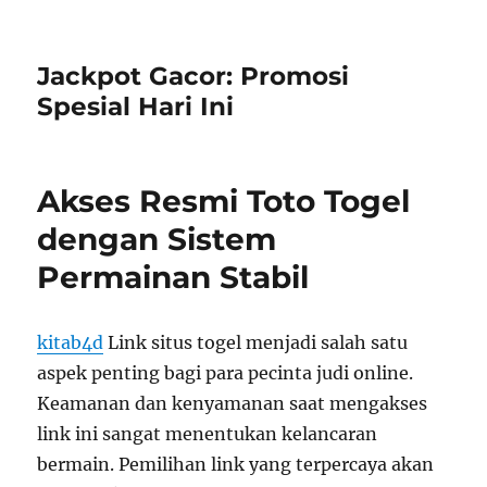
Jackpot Gacor: Promosi
Spesial Hari Ini
Akses Resmi Toto Togel
dengan Sistem
Permainan Stabil
kitab4d
Link situs togel menjadi salah satu
aspek penting bagi para pecinta judi online.
Keamanan dan kenyamanan saat mengakses
link ini sangat menentukan kelancaran
bermain. Pemilihan link yang terpercaya akan