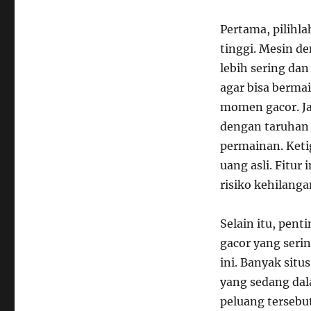
Pertama, pilihl
tinggi. Mesin 
lebih sering da
agar bisa berma
momen gacor. Ja
dengan taruhan 
permainan. Keti
uang asli. Fitu
risiko kehilanga
Selain itu, pent
gacor yang seri
ini. Banyak sit
yang sedang dal
peluang tersebut