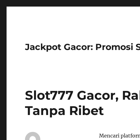
Jackpot Gacor: Promosi Sp
Slot777 Gacor, R
Tanpa Ribet
Mencari platfor