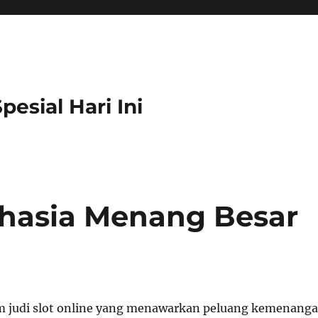
esial Hari Ini
ahasia Menang Besar
m judi slot online yang menawarkan peluang kemenang