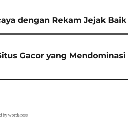
rcaya dengan Rekam Jejak Baik
Situs Gacor yang Mendominasi
d by WordPress