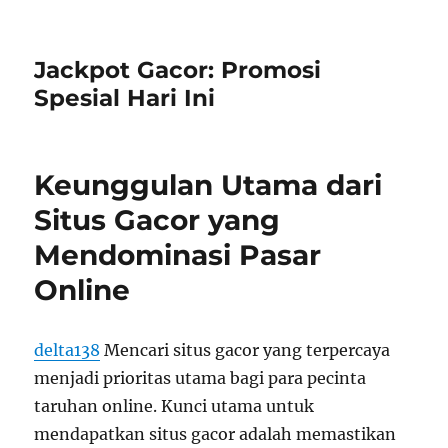
Jackpot Gacor: Promosi
Spesial Hari Ini
Keunggulan Utama dari
Situs Gacor yang
Mendominasi Pasar
Online
delta138
Mencari situs gacor yang terpercaya
menjadi prioritas utama bagi para pecinta
taruhan online. Kunci utama untuk
mendapatkan situs gacor adalah memastikan