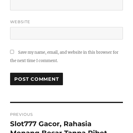
WEBSITE
Save my name, email, and website in this browser for
the next time I comment.
Post
PREVIOUS
navigation
Slot777 Gacor, Rahasia
Previous
post: