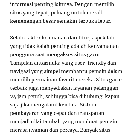
informasi penting lainnya. Dengan memilih
situs yang tepat, peluang untuk meraih
kemenangan besar semakin terbuka lebar.
Selain faktor keamanan dan fitur, aspek lain
yang tidak kalah penting adalah kenyamanan
pengguna saat mengakses situs gacor.
Tampilan antarmuka yang user-friendly dan
navigasi yang simpel membantu pemain dalam
memilih permainan favorit mereka. Situs gacor
terbaik juga menyediakan layanan pelanggan
24 jam penuh, sehingga bisa dihubungi kapan
saja jika mengalami kendala. Sistem
pembayaran yang cepat dan transparan
menjadi nilai tambah yang membuat pemain
merasa nyaman dan percaya. Banyak situs