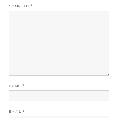
COMMENT
*
NAME
*
EMAIL
*