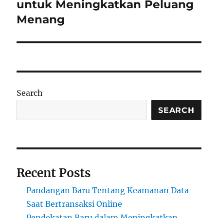
untuk Meningkatkan Peluang
Menang
Search
SEARCH
Recent Posts
Pandangan Baru Tentang Keamanan Data
Saat Bertransaksi Online
Pendekatan Baru dalam Meningkatkan