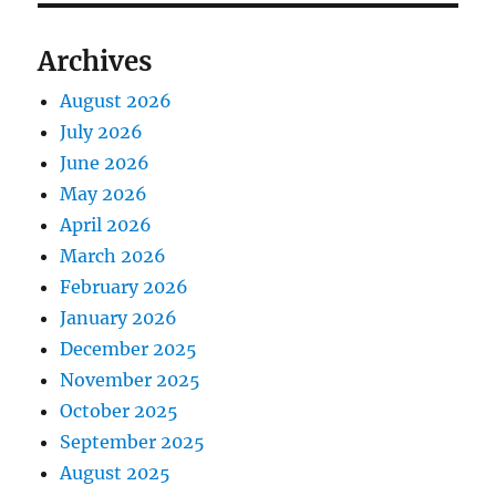
Archives
August 2026
July 2026
June 2026
May 2026
April 2026
March 2026
February 2026
January 2026
December 2025
November 2025
October 2025
September 2025
August 2025