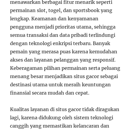
menawarkan berbagai fitur menarik seperti
permainan slot, togel, dan sportsbook yang
lengkap. Keamanan dan kenyamanan
pengguna menjadi prioritas utama, sehingga
semua transaksi dan data pribadi terlindungi
dengan teknologi enkripsi terbaru. Banyak
pemain yang merasa puas karena kemudahan
akses dan layanan pelanggan yang responsif.
Keberagaman pilihan permainan serta peluang
menang besar menjadikan situs gacor sebagai
destinasi utama untuk meraih keuntungan
finansial secara mudah dan cepat.
Kualitas layanan di situs gacor tidak diragukan
lagi, karena didukung oleh sistem teknologi
canggih yang memastikan kelancaran dan