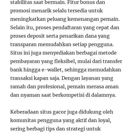
stabilitas saat bermain. Fitur bonus dan
promosi menarik selalu tersedia untuk
meningkatkan peluang kemenangan pemain.
Selain itu, proses pendaftaran yang cepat dan
proses deposit serta penarikan dana yang
transparan memudahkan setiap pengguna.
Situs ini juga menyediakan berbagai metode
pembayaran yang fleksibel, mulai dari transfer
bank hingga e-wallet, sehingga memudahkan
transaksi kapan saja. Dengan layanan yang
ramah dan profesional, pemain merasa aman
dan nyaman saat berkompetisi di dalamnya.
Keberadaan situs gacor juga didukung oleh
komunitas pengguna yang aktif dan loyal,
sering berbagi tips dan strategi untuk