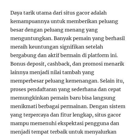
Daya tarik utama dari situs gacor adalah
kemampuannya untuk memberikan peluang
besar dengan peluang menang yang
menguntungkan. Banyak pemain yang berhasil
meraih keuntungan signifikan setelah
bergabung dan aktif bermain di platform ini.
Bonus deposit, cashback, dan promosi menarik
lainnya menjadi nilai tambah yang
memperbesar peluang kemenangan. Selain itu,
proses pendaftaran yang sederhana dan cepat
memungkinkan pemain baru bisa langsung
menikmati berbagai permainan. Dengan sistem
yang terpercaya dan fitur lengkap, situs gacor
mampu memenuhi ekspektasi pengguna dan
menjadi tempat terbaik untuk menyalurkan