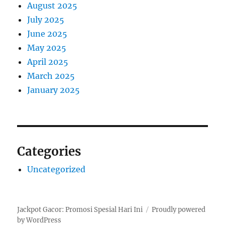
August 2025
July 2025
June 2025
May 2025
April 2025
March 2025
January 2025
Categories
Uncategorized
Jackpot Gacor: Promosi Spesial Hari Ini
Proudly powered
by WordPress