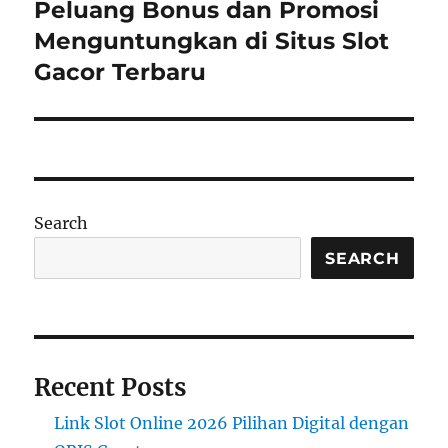
Peluang Bonus dan Promosi
Next
post:
Menguntungkan di Situs Slot
Gacor Terbaru
Search
SEARCH
Recent Posts
Link Slot Online 2026 Pilihan Digital dengan