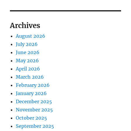
Archives
August 2026
July 2026
June 2026
May 2026
April 2026
March 2026
February 2026
January 2026
December 2025
November 2025
October 2025
September 2025