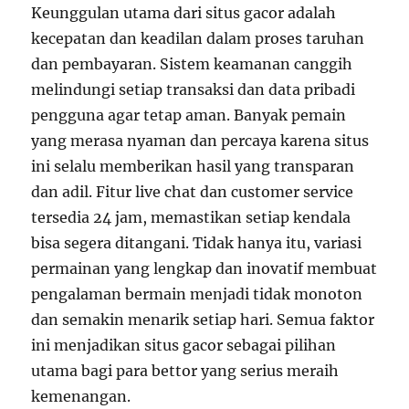
Keunggulan utama dari situs gacor adalah
kecepatan dan keadilan dalam proses taruhan
dan pembayaran. Sistem keamanan canggih
melindungi setiap transaksi dan data pribadi
pengguna agar tetap aman. Banyak pemain
yang merasa nyaman dan percaya karena situs
ini selalu memberikan hasil yang transparan
dan adil. Fitur live chat dan customer service
tersedia 24 jam, memastikan setiap kendala
bisa segera ditangani. Tidak hanya itu, variasi
permainan yang lengkap dan inovatif membuat
pengalaman bermain menjadi tidak monoton
dan semakin menarik setiap hari. Semua faktor
ini menjadikan situs gacor sebagai pilihan
utama bagi para bettor yang serius meraih
kemenangan.