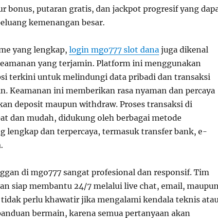
 bonus, putaran gratis, dan jackpot progresif yang dap
eluang kemenangan besar.
game yang lengkap,
login mgo777 slot dana
juga dikenal
keamanan yang terjamin. Platform ini menggunakan
si terkini untuk melindungi data pribadi dan transaksi
n. Keamanan ini memberikan rasa nyaman dan percaya
ukan deposit maupun withdraw. Proses transaksi di
at dan mudah, didukung oleh berbagai metode
 lengkap dan terpercaya, termasuk transfer bank, e-
.
gan di mgo777 sangat profesional dan responsif. Tim
an siap membantu 24/7 melalui live chat, email, maupu
tidak perlu khawatir jika mengalami kendala teknis ata
nduan bermain, karena semua pertanyaan akan