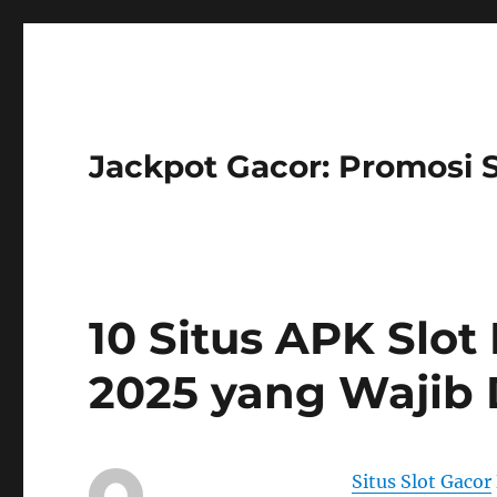
Jackpot Gacor: Promosi Sp
10 Situs APK Slot
2025 yang Wajib
Situs Slot Gacor