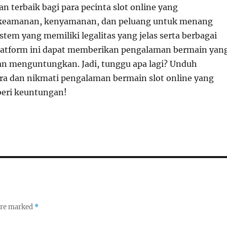
an terbaik bagi para pecinta slot online yang
eamanan, kenyamanan, dan peluang untuk menang
stem yang memiliki legalitas yang jelas serta berbagai
platform ini dapat memberikan pengalaman bermain yan
n menguntungkan. Jadi, tunggu apa lagi? Unduh
era dan nikmati pengalaman bermain slot online yang
eri keuntungan!
 are marked
*