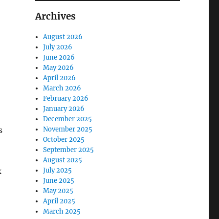
Archives
August 2026
July 2026
June 2026
May 2026
April 2026
March 2026
February 2026
January 2026
December 2025
s
November 2025
October 2025
September 2025
August 2025
k
July 2025
June 2025
May 2025
April 2025
March 2025