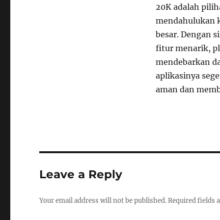
20K adalah pilih
mendahulukan k
besar. Dengan si
fitur menarik, 
mendebarkan da
aplikasinya seg
aman dan memb
Leave a Reply
Your email address will not be published.
Required fields