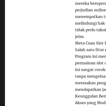
mereka beropera
perjudian online
menempatkan tra
melindungi hak-
tidak perlu tak
jelas.
Meta Cuan Slot 
Salah satu fitur
Program ini mem
permainan slot 
ini sangat coco
tanpa mengeluar
merasakan peng
mendapatkan ja
Keunggulan Berm
Akses yang Muda