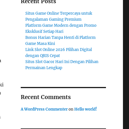
Recent Posts
Situs Game Online Terpercaya untuk
Pengalaman Gaming Premium
Platform Game Modern dengan Promo
Eksklusif Setiap Hari
Bonus Harian Tanpa Henti di Platform
Game Masa Kini
Link Slot Online 2026 Pilihan Digital
dengan QRIS Cepat
a
Situs Slot Gacor Hari Ini Dengan Pilihan
Permainan Lengkap
ki
a
Recent Comments
A WordPress Commenter
on
Hello world!
s