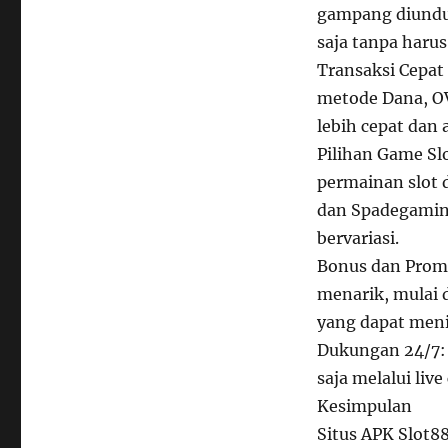
gampang diundu
saja tanpa haru
Transaksi Cepa
metode Dana, OV
lebih cepat dan
Pilihan Game Sl
permainan slot d
dan Spadegamin
bervariasi.
Bonus dan Prom
menarik, mulai d
yang dapat men
Dukungan 24/7:
saja melalui liv
Kesimpulan
Situs APK Slot88