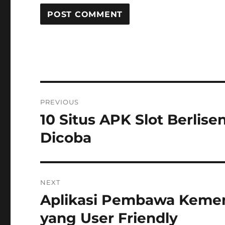
Post
PREVIOUS
navigation
10 Situs APK Slot Berlise
Previous
post:
Dicoba
NEXT
Aplikasi Pembawa Kemen
Next
post:
yang User Friendly