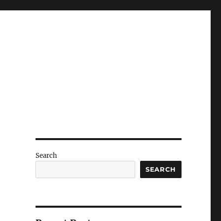
Search
SEARCH