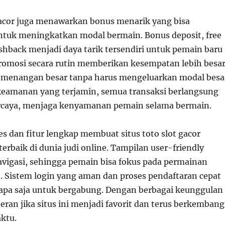
 gacor juga menawarkan bonus menarik yang bisa
tuk meningkatkan modal bermain. Bonus deposit, free
ashback menjadi daya tarik tersendiri untuk pemain baru
omosi secara rutin memberikan kesempatan lebih besa
emenangan besar tanpa harus mengeluarkan modal besa
eamanan yang terjamin, semua transaksi berlangsung
rcaya, menjaga kenyamanan pemain selama bermain.
 dan fitur lengkap membuat situs toto slot gacor
terbaik di dunia judi online. Tampilan user-friendly
igasi, sehingga pemain bisa fokus pada permainan
 Sistem login yang aman dan proses pendaftaran cepat
pa saja untuk bergabung. Dengan berbagai keunggulan
heran jika situs ini menjadi favorit dan terus berkembang
aktu.