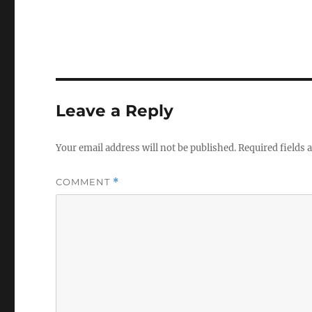
Leave a Reply
Your email address will not be published.
Required fields
COMMENT
*