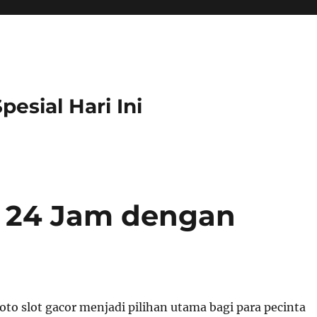
esial Hari Ini
e 24 Jam dengan
oto slot gacor menjadi pilihan utama bagi para pecinta