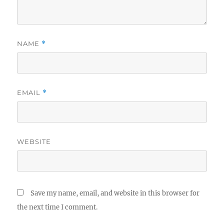
NAME
*
EMAIL
*
WEBSITE
Save my name, email, and website in this browser for
the next time I comment.