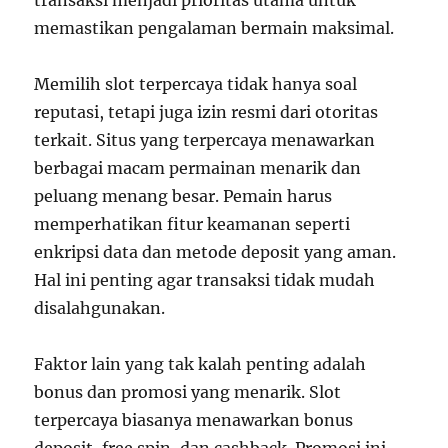
transaksi menjadi prioritas utama untuk
memastikan pengalaman bermain maksimal.
Memilih slot terpercaya tidak hanya soal
reputasi, tetapi juga izin resmi dari otoritas
terkait. Situs yang terpercaya menawarkan
berbagai macam permainan menarik dan
peluang menang besar. Pemain harus
memperhatikan fitur keamanan seperti
enkripsi data dan metode deposit yang aman.
Hal ini penting agar transaksi tidak mudah
disalahgunakan.
Faktor lain yang tak kalah penting adalah
bonus dan promosi yang menarik. Slot
terpercaya biasanya menawarkan bonus