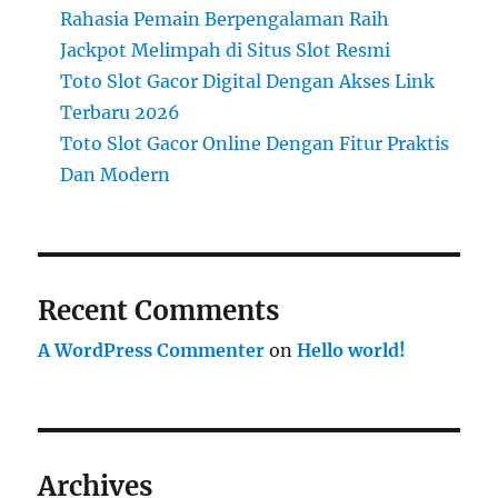
Rahasia Pemain Berpengalaman Raih
Jackpot Melimpah di Situs Slot Resmi
Toto Slot Gacor Digital Dengan Akses Link
Terbaru 2026
Toto Slot Gacor Online Dengan Fitur Praktis
Dan Modern
Recent Comments
A WordPress Commenter
on
Hello world!
Archives