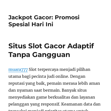
Jackpot Gacor: Promosi
Spesial Hari Ini
Situs Slot Gacor Adaptif
Tanpa Gangguan
muara777
Slot terpercaya menjadi pilihan
utama bagi pecinta judi online. Dengan
reputasi yang baik, pemain merasa lebih aman
dan nyaman saat bermain. Banyak situs
menyediakan game berkualitas dan layanan
pelanggan yang responsif. Keamanan data dan