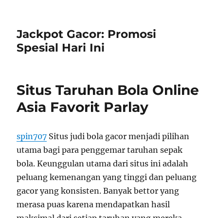
Jackpot Gacor: Promosi
Spesial Hari Ini
Situs Taruhan Bola Online
Asia Favorit Parlay
spin707
Situs judi bola gacor menjadi pilihan
utama bagi para penggemar taruhan sepak
bola. Keunggulan utama dari situs ini adalah
peluang kemenangan yang tinggi dan peluang
gacor yang konsisten. Banyak bettor yang
merasa puas karena mendapatkan hasil