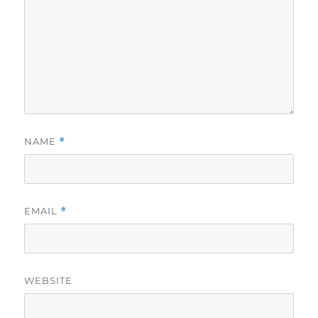
NAME
*
EMAIL
*
WEBSITE