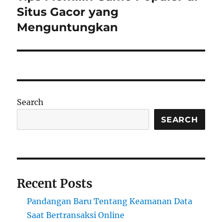
post:
Situs Gacor yang
Menguntungkan
Search
SEARCH
Recent Posts
Pandangan Baru Tentang Keamanan Data
Saat Bertransaksi Online