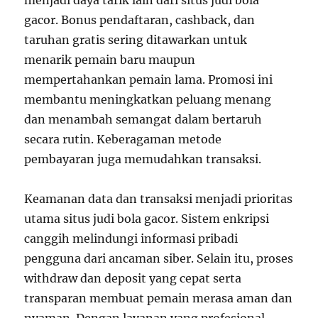
menjadi daya tarik lain dari situs judi bola
gacor. Bonus pendaftaran, cashback, dan
taruhan gratis sering ditawarkan untuk
menarik pemain baru maupun
mempertahankan pemain lama. Promosi ini
membantu meningkatkan peluang menang
dan menambah semangat dalam bertaruh
secara rutin. Keberagaman metode
pembayaran juga memudahkan transaksi.
Keamanan data dan transaksi menjadi prioritas
utama situs judi bola gacor. Sistem enkripsi
canggih melindungi informasi pribadi
pengguna dari ancaman siber. Selain itu, proses
withdraw dan deposit yang cepat serta
transparan membuat pemain merasa aman dan