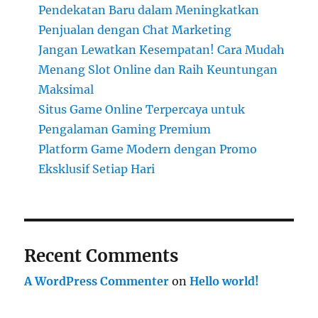
Pendekatan Baru dalam Meningkatkan
Penjualan dengan Chat Marketing
Jangan Lewatkan Kesempatan! Cara Mudah
Menang Slot Online dan Raih Keuntungan
Maksimal
Situs Game Online Terpercaya untuk
Pengalaman Gaming Premium
Platform Game Modern dengan Promo
Eksklusif Setiap Hari
Recent Comments
A WordPress Commenter
on
Hello world!