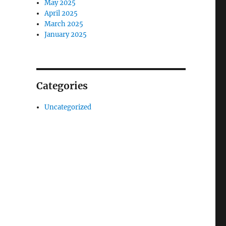
May 2025
April 2025
March 2025
January 2025
Categories
Uncategorized