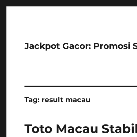
Jackpot Gacor: Promosi Sp
Tag:
result macau
Toto Macau Stabi