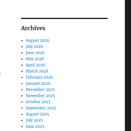
Archives
August 2026
July 2026
June 2026
May 2026
April 2026
March 2026
u
February 2026
January 2026
December 2025
November 2025
October 2025
September 2025
August 2025
July 2025
June 2025