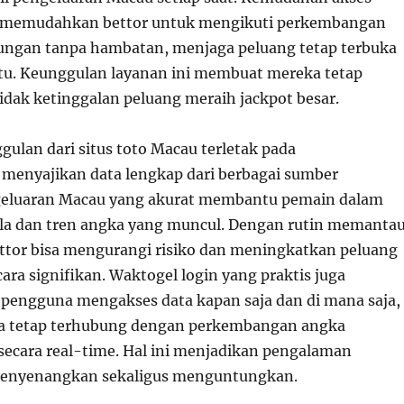
ni memudahkan bettor untuk mengikuti perkembangan
ungan tanpa hambatan, menjaga peluang tetap terbuka
ktu. Keunggulan layanan ini membuat mereka tetap
idak ketinggalan peluang meraih jackpot besar.
ggulan dari situs toto Macau terletak pada
enyajikan data lengkap dari berbagai sumber
ngeluaran Macau yang akurat membantu pemain dalam
la dan tren angka yang muncul. Dengan rutin memanta
ettor bisa mengurangi risiko dan meningkatkan peluang
ra signifikan. Waktogel login yang praktis juga
engguna mengakses data kapan saja dan di mana saja,
a tetap terhubung dengan perkembangan angka
ecara real-time. Hal ini menjadikan pengalaman
menyenangkan sekaligus menguntungkan.