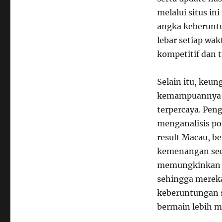
melalui situs i
angka keberunt
lebar setiap wa
kompetitif dan t
Selain itu, keun
kemampuannya m
terpercaya. Pe
menganalisis po
result Macau, b
kemenangan seca
memungkinkan p
sehingga merek
keberuntungan s
bermain lebih 