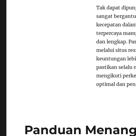
Tak dapat dipun
sangat bergantu
kecepatan dalam
terpercaya mam
dan lengkap. Pa
melalui situs r
keuntungan lebi
pastikan selalu
mengikuti perk
optimal dan pe
Panduan Menang 