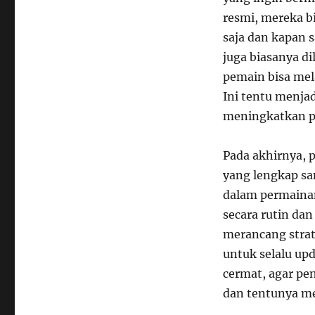
resmi, mereka b
saja dan kapan sa
juga biasanya d
pemain bisa mel
Ini tentu menjad
meningkatkan p
Pada akhirnya,
yang lengkap s
dalam permaina
secara rutin da
merancang strate
untuk selalu up
cermat, agar pe
dan tentunya m