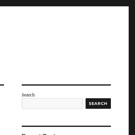
Search
SEARCH