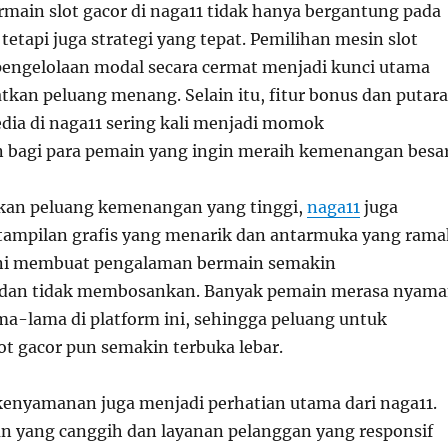
rmain slot gacor di naga11 tidak hanya bergantung pada
etapi juga strategi yang tepat. Pemilihan mesin slot
pengelolaan modal secara cermat menjadi kunci utama
kan peluang menang. Selain itu, fitur bonus dan putar
edia di naga11 sering kali menjadi momok
bagi para pemain yang ingin meraih kemenangan besar
kan peluang kemenangan yang tinggi,
naga11
juga
tampilan grafis yang menarik dan antarmuka yang ram
ini membuat pengalaman bermain semakin
an tidak membosankan. Banyak pemain merasa nyam
ma-lama di platform ini, sehingga peluang untuk
t gacor pun semakin terbuka lebar.
nyamanan juga menjadi perhatian utama dari naga11.
 yang canggih dan layanan pelanggan yang responsif