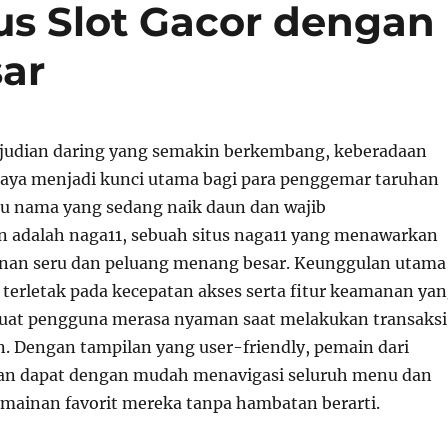
tus Slot Gacor dengan
ar
judian daring yang semakin berkembang, keberadaan
caya menjadi kunci utama bagi para penggemar taruhan
atu nama yang sedang naik daun dan wajib
 adalah naga11, sebuah situs naga11 yang menawarkan
inan seru dan peluang menang besar. Keunggulan utama
i terletak pada kecepatan akses serta fitur keamanan ya
uat pengguna merasa nyaman saat melakukan transaksi
 Dengan tampilan yang user-friendly, pemain dari
gan dapat dengan mudah menavigasi seluruh menu dan
ainan favorit mereka tanpa hambatan berarti.