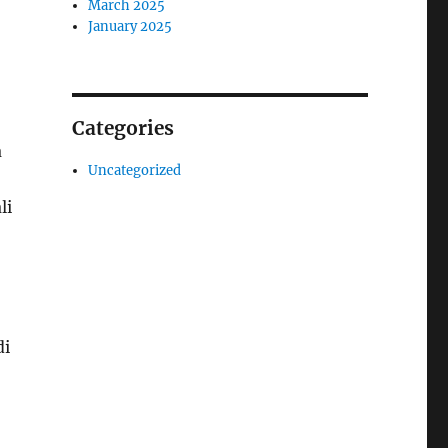
March 2025
January 2025
Categories
a
Uncategorized
li
di