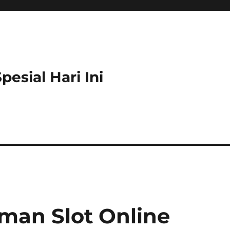
esial Hari Ini
man Slot Online