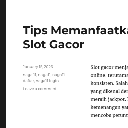
Tips Memanfaatka
Slot Gacor
Posted
January 15, 2026
Slot gacor menja
on
Tags
naga 11
,
naga11
,
naga11
online, teruta
daftar
,
naga11 login
konsisten. Sala
on
Leave a comment
yang dikenal de
Tips
meraih jackpot.
Memanfaatkan
Fitur
kemenangan yang
Autoplay
mencoba perunt
di
Slot