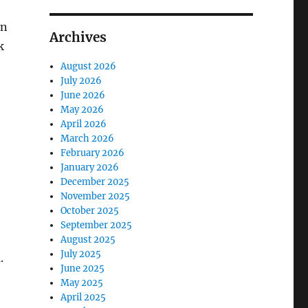
an
Archives
k
August 2026
July 2026
June 2026
May 2026
April 2026
March 2026
February 2026
January 2026
December 2025
November 2025
October 2025
September 2025
August 2025
July 2025
.
June 2025
May 2025
April 2025