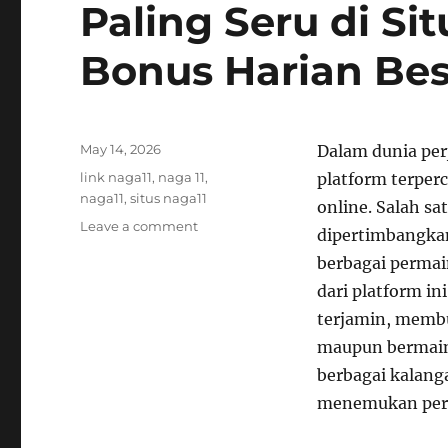
Paling Seru di Si
Bonus Harian Bes
Posted
May 14, 2026
Dalam dunia per
on
Tags
link naga11
,
naga 11
,
platform terper
naga11
,
situs naga11
online. Salah s
on
Leave a comment
dipertimbangkan
Rasakan
berbagai perma
Pengalaman
Slot
dari platform in
Online
terjamin, memb
Paling
maupun bermain.
Seru
di
berbagai kalan
Situs
menemukan perm
Slot
Gacor