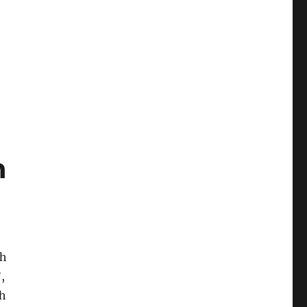
n
ah
,
uh