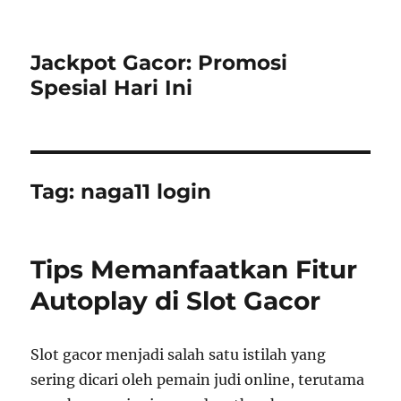
Jackpot Gacor: Promosi
Spesial Hari Ini
Tag:
naga11 login
Tips Memanfaatkan Fitur
Autoplay di Slot Gacor
Slot gacor menjadi salah satu istilah yang
sering dicari oleh pemain judi online, terutama