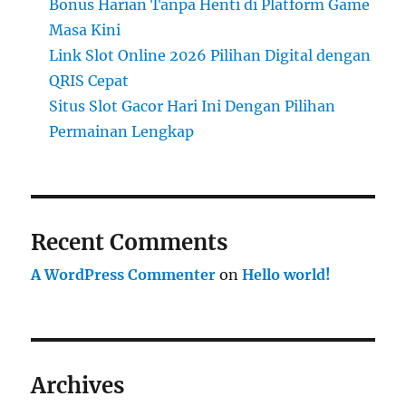
Bonus Harian Tanpa Henti di Platform Game
Masa Kini
Link Slot Online 2026 Pilihan Digital dengan
QRIS Cepat
Situs Slot Gacor Hari Ini Dengan Pilihan
Permainan Lengkap
Recent Comments
A WordPress Commenter
on
Hello world!
Archives