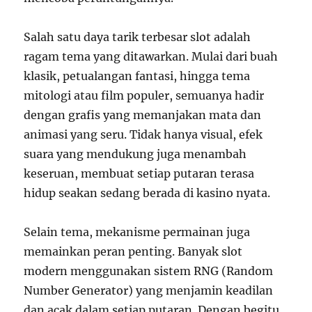
Salah satu daya tarik terbesar slot adalah
ragam tema yang ditawarkan. Mulai dari buah
klasik, petualangan fantasi, hingga tema
mitologi atau film populer, semuanya hadir
dengan grafis yang memanjakan mata dan
animasi yang seru. Tidak hanya visual, efek
suara yang mendukung juga menambah
keseruan, membuat setiap putaran terasa
hidup seakan sedang berada di kasino nyata.
Selain tema, mekanisme permainan juga
memainkan peran penting. Banyak slot
modern menggunakan sistem RNG (Random
Number Generator) yang menjamin keadilan
dan acak dalam setiap putaran. Dengan begitu,