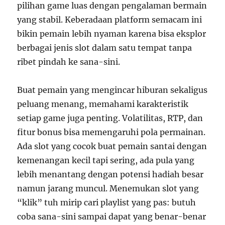
pilihan game luas dengan pengalaman bermain
yang stabil. Keberadaan platform semacam ini
bikin pemain lebih nyaman karena bisa eksplor
berbagai jenis slot dalam satu tempat tanpa
ribet pindah ke sana-sini.
Buat pemain yang mengincar hiburan sekaligus
peluang menang, memahami karakteristik
setiap game juga penting. Volatilitas, RTP, dan
fitur bonus bisa memengaruhi pola permainan.
Ada slot yang cocok buat pemain santai dengan
kemenangan kecil tapi sering, ada pula yang
lebih menantang dengan potensi hadiah besar
namun jarang muncul. Menemukan slot yang
“klik” tuh mirip cari playlist yang pas: butuh
coba sana-sini sampai dapat yang benar-benar