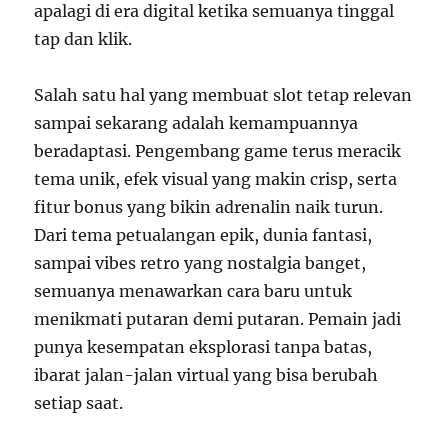
apalagi di era digital ketika semuanya tinggal
tap dan klik.
Salah satu hal yang membuat slot tetap relevan
sampai sekarang adalah kemampuannya
beradaptasi. Pengembang game terus meracik
tema unik, efek visual yang makin crisp, serta
fitur bonus yang bikin adrenalin naik turun.
Dari tema petualangan epik, dunia fantasi,
sampai vibes retro yang nostalgia banget,
semuanya menawarkan cara baru untuk
menikmati putaran demi putaran. Pemain jadi
punya kesempatan eksplorasi tanpa batas,
ibarat jalan-jalan virtual yang bisa berubah
setiap saat.