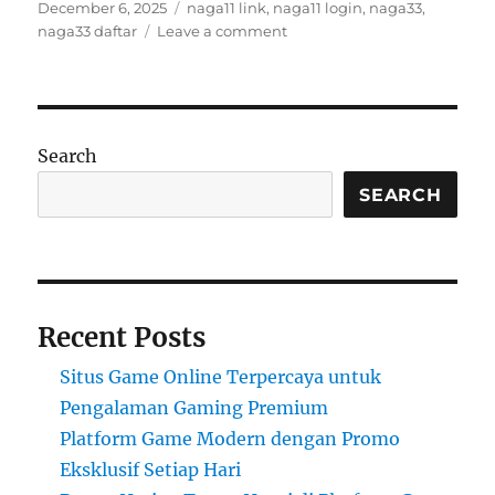
Posted
Tags
December 6, 2025
naga11 link
,
naga11 login
,
naga33
,
on
on
naga33 daftar
Leave a comment
Sensasi
Seru
Main
Slot
Online
Search
dengan
Kesempatan
SEARCH
Menang
Besar
Recent Posts
Situs Game Online Terpercaya untuk
Pengalaman Gaming Premium
Platform Game Modern dengan Promo
Eksklusif Setiap Hari