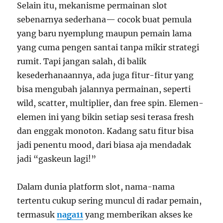
Selain itu, mekanisme permainan slot
sebenarnya sederhana— cocok buat pemula
yang baru nyemplung maupun pemain lama
yang cuma pengen santai tanpa mikir strategi
rumit. Tapi jangan salah, di balik
kesederhanaannya, ada juga fitur-fitur yang
bisa mengubah jalannya permainan, seperti
wild, scatter, multiplier, dan free spin. Elemen-
elemen ini yang bikin setiap sesi terasa fresh
dan enggak monoton. Kadang satu fitur bisa
jadi penentu mood, dari biasa aja mendadak
jadi “gaskeun lagi!”
Dalam dunia platform slot, nama-nama
tertentu cukup sering muncul di radar pemain,
termasuk
naga11
yang memberikan akses ke